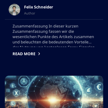
Felix Schneider
Author
Zusammenfassung In dieser kurzen
Zusammenfassung fassen wir die
wesentlichen Punkte des Artikels zusammen
und beleuchten die bedeutenden Vorteile
der Nutzung von kostenlosen Forex-Signalen
auf Telegram. Durch die Nutzung dieser
READ MORE
Signale können Händler ihre
Entscheidungsprozesse verbessern, ihre
Rentabilität maximieren und Risiken
minimieren. Telegram bietet als Plattform
Echtzeit-Updates und eine aktive Community
und ist damit ein unverzichtbares […]