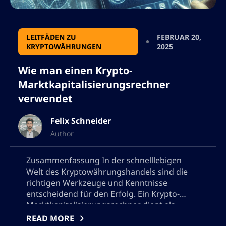
LEITFÄDEN ZU
FEBRUAR 20,
KRYPTOWÄHRUNGEN
2025
Wie man einen Krypto-
Marktkapitalisierungsrechner
verwendet
Felix Schneider
Author
Zusammenfassung In der schnelllebigen
Welt des Kryptowährungshandels sind die
richtigen Werkzeuge und Kenntnisse
entscheidend für den Erfolg. Ein Krypto-
Marktkapitalisierungsrechner dient als
wichtiges Instrument zur Bewertung der
READ MORE