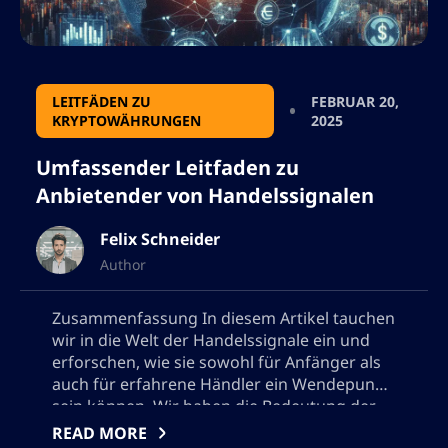
LEITFÄDEN ZU
FEBRUAR 20,
KRYPTOWÄHRUNGEN
2025
Umfassender Leitfaden zu
Anbietender von Handelssignalen
Felix Schneider
Author
Zusammenfassung In diesem Artikel tauchen
wir in die Welt der Handelssignale ein und
erforschen, wie sie sowohl für Anfänger als
auch für erfahrene Händler ein Wendepunkt
sein können. Wir haben die Bedeutung der
Auswahl des richtigen Handelssignal-
READ MORE