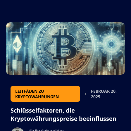
Anbieters diskutiert und wie diese
Entscheidung Ihren Handelserfolg
beeinflussen kann. Wie hervorgehoben, ist
AltSignals führend in diesem Bereich und […]
LEITFÄDEN ZU
FEBRUAR 20,
KRYPTOWÄHRUNGEN
2025
Schlüsselfaktoren, die
Kryptowährungspreise beeinflussen