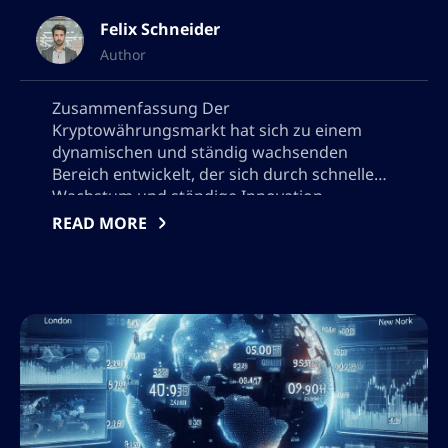
Felix Schneider
Author
Zusammenfassung Der
Kryptowährungsmarkt hat sich zu einem
dynamischen und ständig wachsenden
Bereich entwickelt, der sich durch schnelles
Wachstum und ständige Innovation
auszeichnet. Diese Zusammenfassung fasst
READ MORE
die wichtigsten in diesem Artikel
besprochenen Punkte zusammen und
betont die Bedeutung des Verständnisses
von Markttrends und der Nutzung
fortschrittlicher Analysetechniken für
erfolgreiches Trading. Einer der
bemerkenswertesten Trends auf dem […]