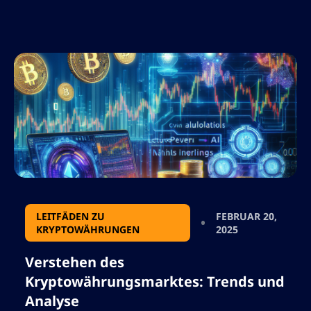
Werte verschiedener Kryptowährungen.
Dieses Tool ermöglicht es Händlern und
Investoren, die Marktkapitalisierung
verschiedener digitaler Vermögenswerte zu
beurteilen, wodurch Einblicke in ihr
potenzielles Wachstum und ihre Stabilität
gewährt werden. Für […]
LEITFÄDEN ZU
FEBRUAR 20,
KRYPTOWÄHRUNGEN
2025
Verstehen des
Kryptowährungsmarktes: Trends und
Analyse