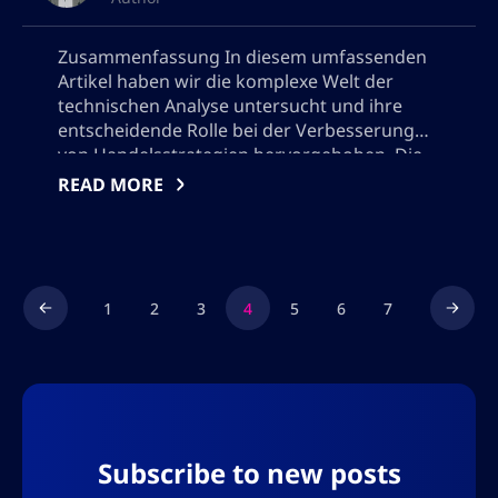
Zusammenfassung In diesem umfassenden
Artikel haben wir die komplexe Welt der
technischen Analyse untersucht und ihre
entscheidende Rolle bei der Verbesserung
von Handelsstrategien hervorgehoben. Die
technische Analyse dient als Grundpfeiler für
READ MORE
Händler, die die volatilen Gewässer der
Finanzmärkte navigieren wollen, indem sie
Einblicke in Markttrends, Preisbewegungen
und potenzielle Ein- und Ausstiegspunkte
bietet. Durch die Nutzung […]
1
2
3
4
5
6
7
Subscribe to new posts