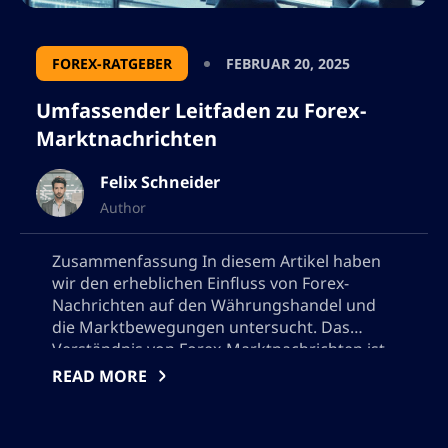
FOREX-RATGEBER
FEBRUAR 20, 2025
Umfassender Leitfaden zu Forex-
Marktnachrichten
Felix Schneider
Author
Zusammenfassung In diesem Artikel haben
wir den erheblichen Einfluss von Forex-
Nachrichten auf den Währungshandel und
die Marktbewegungen untersucht. Das
Verständnis von Forex-Marktnachrichten ist
entscheidend für Händler, die fundierte
READ MORE
Entscheidungen treffen und von der
Marktvolatilität profitieren möchten.
AltSignals zeichnet sich dadurch aus, dass es