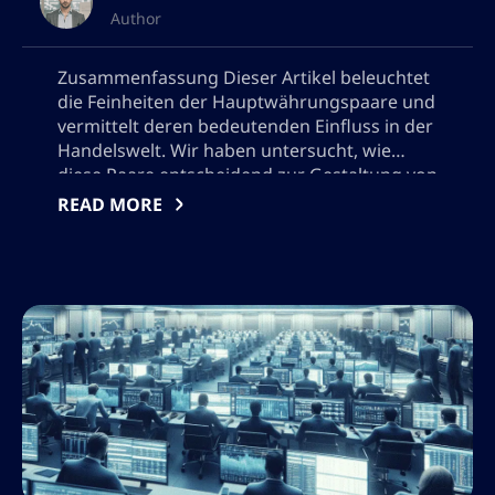
Author
Zusammenfassung Dieser Artikel beleuchtet
die Feinheiten der Hauptwährungspaare und
vermittelt deren bedeutenden Einfluss in der
Handelswelt. Wir haben untersucht, wie
diese Paare entscheidend zur Gestaltung von
Markttrends und der Entwicklung robuster
READ MORE
Handelsstrategien beitragen.
Hauptwährungspaare, einschließlich der
beliebten EUR/USD, GBP/USD und USD/JPY,
bilden das Rückgrat des Forex-Marktes,
bieten hohe Liquidität und engere Spreads
und sind bei […]