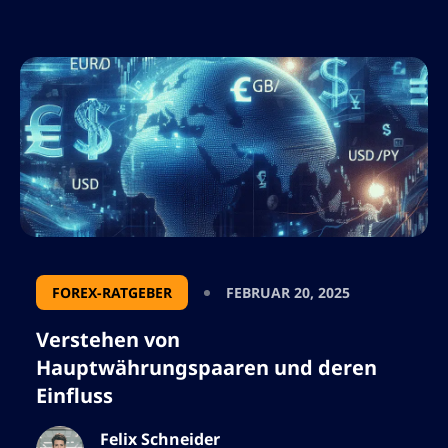
optimieren und die Rentabilität maximieren
wollen. Der Forex-Markt ist einzigartig durch
seinen 24-Stunden-Betrieb, mit
Handelssitzungen in großen Finanzzentren
wie London, New York, […]
FOREX-RATGEBER
FEBRUAR 20, 2025
Verstehen von
Hauptwährungspaaren und deren
Einfluss
Felix Schneider