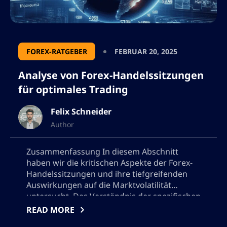
FOREX-RATGEBER
FEBRUAR 20, 2025
Analyse von Forex-Handelssitzungen
für optimales Trading
Felix Schneider
Author
Zusammenfassung In diesem Abschnitt
haben wir die kritischen Aspekte der Forex-
Handelssitzungen und ihre tiefgreifenden
Auswirkungen auf die Marktvolatilität
untersucht. Das Verständnis der spezifischen
Merkmale jeder Handelssitzung ist
READ MORE
entscheidend für Trader, die ihre Strategien