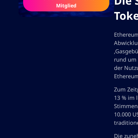
Die 
Mitglied
Toke
Ethereum
Abwicklu
‚Gasgebü
rund um 
der Nutz
Ethereu
Zum Zeit
13 % im 
Stimmen 
10.000 US
traditio
Die zune