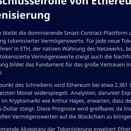
Schlüsselrolle von Ethere
nisierung
 bleibt die dominierende Smart-Contract-Plattform u
ng tokenisierter Vermögenswerte. Für jede neue T
hren‘ in ETH, der nativen Währung des Netzwerks, b
tokenisierte Vermögenswerte steigt auch die Nachfr
ung bildet das Fundament für das große Vertrauen in 
m.
punkt des Schreibens wird Ethereum bei etwa 2.361 
letzten Monat widerspiegelt. Analysten, darunter Ex
im Kryptomarkt wie Arthur Hayes, erwarten, dass der
-Dollar steigt. Diese Prognose wird greifbarer, da In
nellen Vermögenswerten auf die Blockchain zu bringe
hmende Akzeptanz der Tokenisierung erweitert Ether