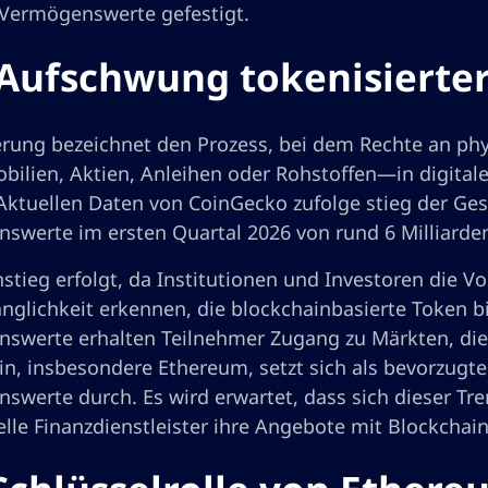
r Vermögenswerte gefestigt.
Aufschwung tokenisierter
erung bezeichnet den Prozess, bei dem Rechte an ph
bilien, Aktien, Anleihen oder Rohstoffen—in digita
Aktuellen Daten von CoinGecko zufolge stieg der Ges
werte im ersten Quartal 2026 von rund 6 Milliarden 
stieg erfolgt, da Institutionen und Investoren die Vo
nglichkeit erkennen, die blockchainbasierte Token bi
swerte erhalten Teilnehmer Zugang zu Märkten, die 
in, insbesondere Ethereum, setzt sich als bevorzugte
swerte durch. Es wird erwartet, dass sich dieser Tr
elle Finanzdienstleister ihre Angebote mit Blockchain