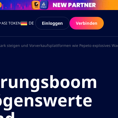
Einloggen
Verbinden
DE
ASI TOKEN
rk steigen und Vorverkaufsplattformen wie Pepeto explosives Wa
ierungsboom
ögenswerte