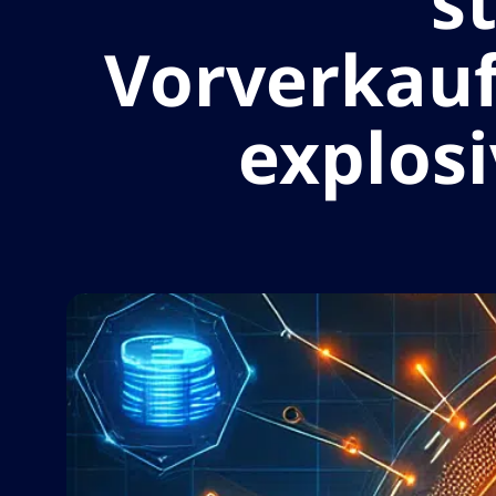
s
Vorverkauf
explos