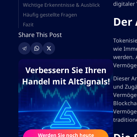
digitale
Wichtige Erkenntnisse & Ausblick
Häufig gestellte Fragen
Der 
Fazit
Share This Post
Tokenisi
wie Immo
werden. 
Vermögens
Verbessern Sie Ihren
Dieser An
Handel mit AltSignals!
und Zugä
Vermögen
Blockcha
Vermögen
tradition
Werden Sie noch heute