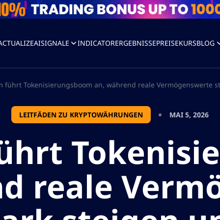
ACTUALIZEAI
SIGNALE
INDICATOR
ERGEBNISSE
PREISE
KURS
BLOG
 führt Tokenisierungsboom an, während reale Vermögenswerte sta
LEITFÄDEN ZU KRYPTOWÄHRUNGEN
MAI 5, 2026
ührt Tokenis
nd reale Verm