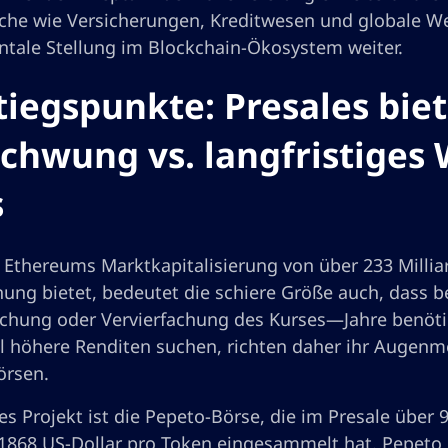
iche wie Versicherungen, Kreditwesen und globale We
tale Stellung im Blockchain-Ökosystem weiter.
tiegspunkte: Presales bie
chwung vs. langfristiges
s
thereums Marktkapitalisierung von über 233 Milliard
ung bietet, bedeutet die schiere Größe auch, dass
achung oder Vervierfachung des Kurses—Jahre benöti
ll höhere Renditen suchen, richten daher ihr Augenm
örsen.
es Projekt ist die Pepeto-Börse, die im Presale über 
1868 US-Dollar pro Token eingesammelt hat. Pepeto u