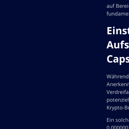
auf Bere
fundamen
Eins
Aufs
Cap
Während E
Anerkenn
Verdreif
potenzie
Krypto-B
Ein solch
0,000000