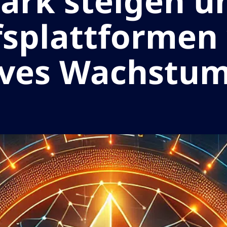
tark steigen u
splattformen
ives Wachstum