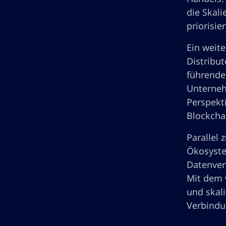
die Skal
priorisie
Ein weit
Distribu
führenden
Unterneh
Perspekt
Blockcha
Parallel
Ökosyste
Datenver
Mit dem 
und skal
Verbindu