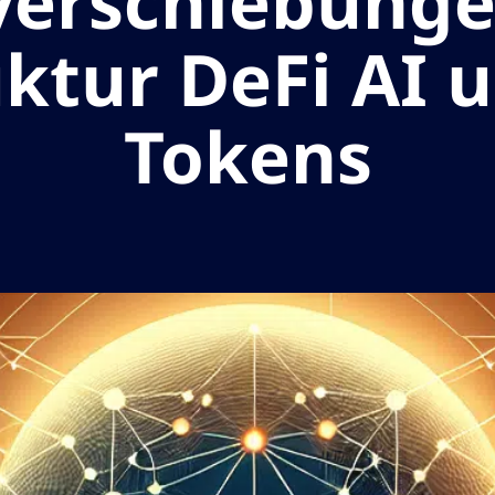
verschiebunge
uktur DeFi AI u
Tokens