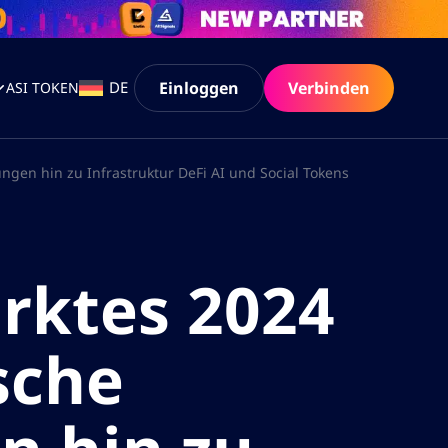
Einloggen
Verbinden
DE
ASI TOKEN
ngen hin zu Infrastruktur DeFi AI und Social Tokens
rktes 2024
sche