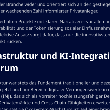
der Branche wider und orientiert sich an den gestieg
ner wachsenden Zahl informierter Privatanleger.
rhalten Projekte mit klaren Narrativen—vor allem im 
rabilität und der Tokenisierung sozialer Einflussn
lektive Ansatz sorgt dafür, dass nur die innovativst
nkt rücken.
astruktur und KI-Integrat
trum
uktur war stets das Fundament traditioneller und de
ich jetzt auch im Bereich digitaler Vermögenswerte i
 (INJ)
, das sich als Vorreiter hochleistungsfähiger De
Derivatemärkte und Cross-Chain-Fähigkeiten erweitert
 Das stetige Ökosystem-Wachstum ist Teil einer bran