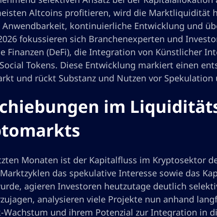
eisten Altcoins profitieren, wird die Marktliquidität
e Anwendbarkeit, kontinuierliche Entwicklung und üb
2026 fokussieren sich Branchenexperten und Investore
e Finanzen (DeFi), die Integration von Künstlicher In
 Social Tokens. Diese Entwicklung markiert einen e
rkt und rückt Substanz und Nutzen vor Spekulation
chiebungen im Liquidität
ptomarkts
tzten Monaten ist der Kapitalfluss im Kryptosektor 
Marktzyklen das spekulative Interesse sowie das Kapi
wurde, agieren Investoren heutzutage deutlich selekt
zujagen, analysieren viele Projekte nun anhand lang
-Wachstum und ihrem Potenzial zur Integration in die