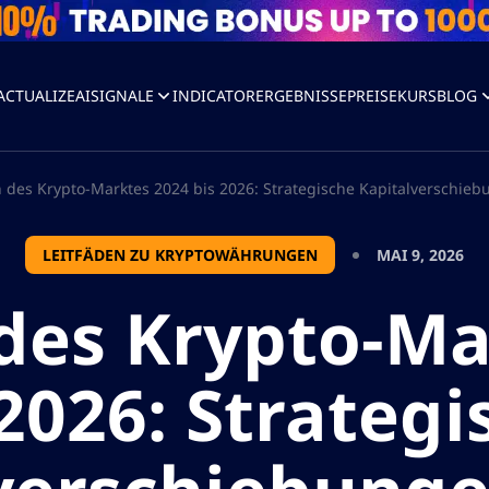
ACTUALIZEAI
SIGNALE
INDICATOR
ERGEBNISSE
PREISE
KURS
BLOG
n des Krypto-Marktes 2024 bis 2026: Strategische Kapitalverschiebu
LEITFÄDEN ZU KRYPTOWÄHRUNGEN
MAI 9, 2026
 des Krypto-Ma
 2026: Strategi