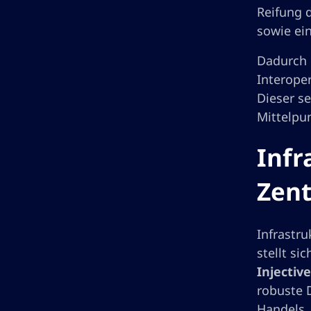
Reifung 
sowie ei
Dadurch e
Interope
Dieser se
Mittelpu
Infr
Zen
Infrastr
stellt s
Injective
robuste 
Handels.