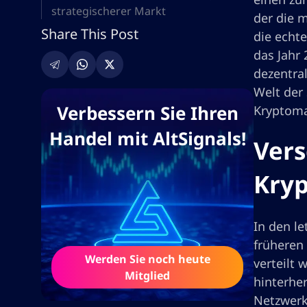
strategischerer Markt
der die m
Share This Post
die echt
das Jahr 
dezentral
Welt der
Verbessern Sie Ihren
Kryptoma
Handel mit AltSignals!
Vers
Kry
In den le
früheren 
Werden Sie noch heute
verteilt 
Mitglied
hinterher
Netzwerk