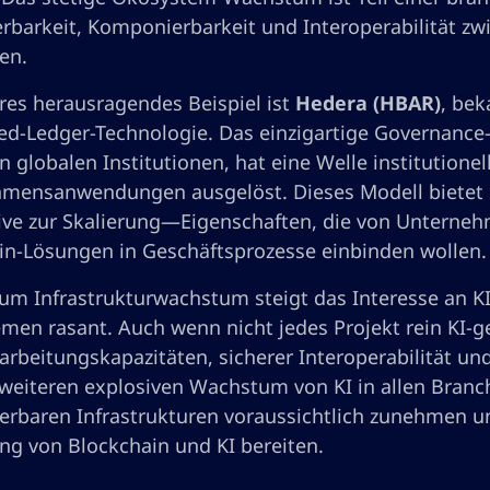
ierbarkeit, Komponierbarkeit und Interoperabilität z
ren.
eres herausragendes Beispiel ist
Hedera (HBAR)
, bek
ted-Ledger-Technologie. Das einzigartige Governance
 globalen Institutionen, hat eine Welle institutione
mensanwendungen ausgelöst. Dieses Modell bietet St
ive zur Skalierung—Eigenschaften, die von Unterne
in-Lösungen in Geschäftsprozesse einbinden wollen.
 zum Infrastrukturwachstum steigt das Interesse an 
men rasant. Auch wenn nicht jedes Projekt rein KI-ge
arbeitungskapazitäten, sicherer Interoperabilität u
weiteren explosiven Wachstum von KI in allen Branch
ierbaren Infrastrukturen voraussichtlich zunehmen u
ng von Blockchain und KI bereiten.