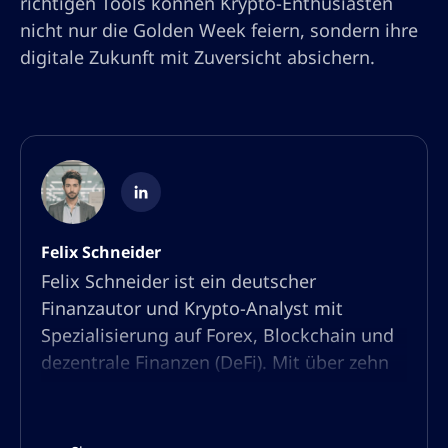
richtigen Tools können Krypto-Enthusiasten
nicht nur die Golden Week feiern, sondern ihre
digitale Zukunft mit Zuversicht absichern.
Felix Schneider
Felix Schneider ist ein deutscher
Finanzautor und Krypto-Analyst mit
Spezialisierung auf Forex, Blockchain und
dezentrale Finanzen (DeFi). Mit über zehn
Jahren Erfahrung in Marktanalyse und
Content-Erstellung hat er sich als
anerkannter Experte in der Trading- und