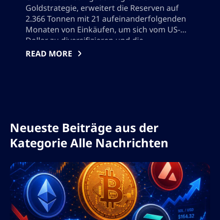
Goldstrategie, erweitert die Reserven auf
2.366 Tonnen mit 21 aufeinanderfolgenden
Monaten von Einkäufen, um sich vom US-
Dollar zu diversifizieren und die
wirtschaftliche Widerstandsfähigkeit zu
READ MORE
stärken. Erforschen Sie Chinas Motive,
Hongkongs aufstrebende Rolle im
Goldhandel und die globale Auswirkung von
Chinas wachsendem Einfluss auf die
Goldmärkte, das Reservemanagement und
die geopolitische Macht. Fügen Sie bitte
Neueste Beiträge aus der
keine Anführungszeichen hinzu, ich muss
den Ausgang in json verwenden, also fügen
Kategorie Alle Nachrichten
Sie keine Zeichen hinzu, die das json-Format
unterbrechen würden.