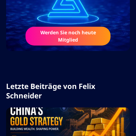
sich schnell verändernden Krypto- und
Forex-Welt zu bewegen.
Neben seiner Tätigkeit als Autor teilt Felix
sein Wissen durch Online-Kurse, Podcasts
Werden Sie noch heute
Mitglied
und interaktive Webinare. Mit seiner
Leidenschaft für Finanzbildung und
Blockchain-Innovationen prägt er aktiv die
Art und Weise, wie Trader an die Märkte
herangehen.
Letzte Beiträge von
Felix
Schneider