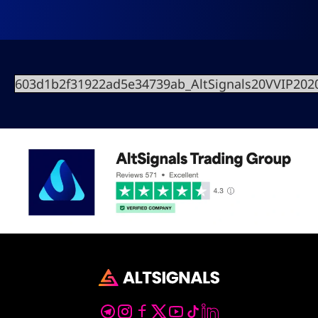
603d1b2f31922ad5e34739ab_AltSignals20VVIP202