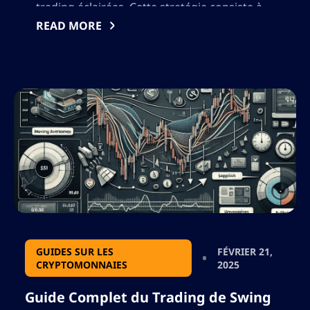
trading éclairées. Cette stratégie consiste à
tracer des lignes sur les graphiques de prix
READ MORE
pour identifier des niveaux potentiels de
support et de résistance, prédisant ainsi les
mouvements futurs […]
GUIDES SUR LES
FÉVRIER 21,
CRYPTOMONNAIES
2025
Guide Complet du Trading de Swing