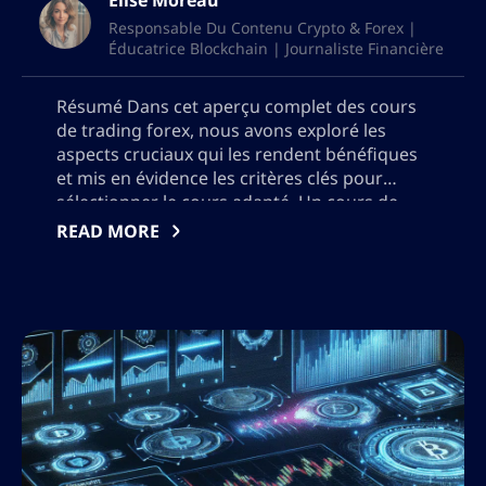
Élise Moreau
Responsable Du Contenu Crypto & Forex |
Éducatrice Blockchain | Journaliste Financière
Résumé Dans cet aperçu complet des cours
de trading forex, nous avons exploré les
aspects cruciaux qui les rendent bénéfiques
et mis en évidence les critères clés pour
sélectionner le cours adapté. Un cours de
trading forex équipe les traders des
READ MORE
compétences essentielles et des
connaissances nécessaires pour naviguer
avec succès les marchés forex complexes. […]