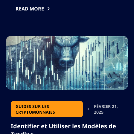
influencent le marché volatil des
cryptomonnaies. Comprendre ces facteurs
READ MORE
est crucial pour les traders cherchant à
maximiser leurs rendements potentiels,
qu’ils s’engagent dans le trading au
comptant, le trading à […]
GUIDES SUR LES
FÉVRIER 21,
CRYPTOMONNAIES
2025
Identifier et Utiliser les Modèles de