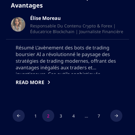
Avantages
Élise Moreau
Responsable Du Contenu Crypto & Forex |
Éducatrice Blockchain | Journaliste Financière
Résumé L’avènement des bots de trading
boursier AI a révolutionné le paysage des
stratégies de trading modernes, offrant des
avantages inégalés aux traders et
investisseurs. Ces outils sophistiqués
exploitent la puissance de l’intelligence
READ MORE
artificielle pour analyser d’énormes quantités
de données de marché en temps réel,
permettant une prise de décision précise et
rapide. En savoir […]
1
2
3
4
…
7