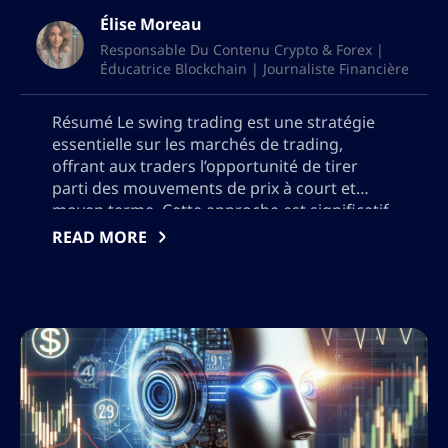
Élise Moreau
Responsable Du Contenu Crypto & Forex |
Éducatrice Blockchain | Journaliste Financière
Résumé Le swing trading est une stratégie
essentielle sur les marchés de trading,
offrant aux traders l’opportunité de tirer
parti des mouvements de prix à court et
moyen terme. Cette approche est significatif
pour les traders cherchant à profiter de la
READ MORE
volatilité des prix dans un délai défini,
généralement de quelques jours à plusieurs
semaines. […]