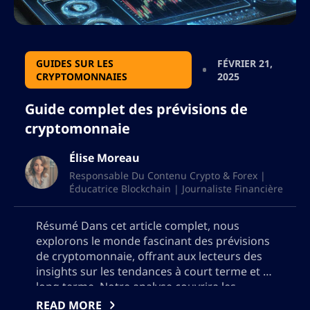
GUIDES SUR LES
FÉVRIER 21,
CRYPTOMONNAIES
2025
Guide complet des prévisions de
cryptomonnaie
Élise Moreau
Responsable Du Contenu Crypto & Forex |
Éducatrice Blockchain | Journaliste Financière
Résumé Dans cet article complet, nous
explorons le monde fascinant des prévisions
de cryptomonnaie, offrant aux lecteurs des
insights sur les tendances à court terme et à
long terme. Notre analyse couvrira les
prévisions clés pour la semaine à venir,
READ MORE