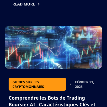
l’utilisation de robots de trading d’actions par
READ MORE
IA, a transformé la manière dont les
transactions sont exécutées, analysées et
optimisées. Ces systèmes pilotés par […]
GUIDES SUR LES
FÉVRIER 21,
CRYPTOMONNAIES
2025
Comprendre les Bots de Trading
Boursier AI : Caractéristiques Clés et