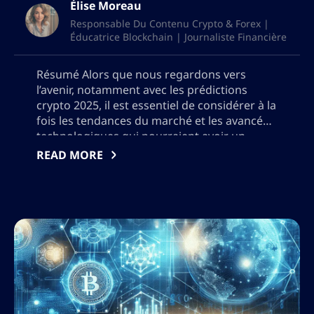
Élise Moreau
Responsable Du Contenu Crypto & Forex |
Éducatrice Blockchain | Journaliste Financière
Résumé Alors que nous regardons vers
l’avenir, notamment avec les prédictions
crypto 2025, il est essentiel de considérer à la
fois les tendances du marché et les avancées
technologiques qui pourraient avoir un
impact significatif sur le paysage des
READ MORE
cryptomonnaies. L’année 2025 est pressentie
pour être un point pivot pour les monnaies
numériques, avec des […]