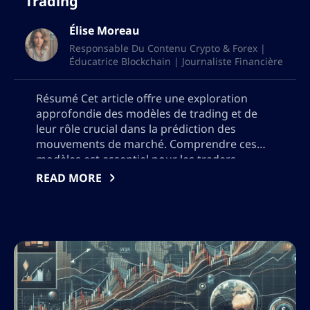
Trading
Élise Moreau
Responsable Du Contenu Crypto & Forex |
Éducatrice Blockchain | Journaliste Financière
Résumé Cet article offre une exploration
approfondie des modèles de trading et de
leur rôle crucial dans la prédiction des
mouvements de marché. Comprendre ces
modèles est essentiel pour les traders
cherchant à anticiper avec précision les
READ MORE
tendances du marché et à prendre des
décisions éclairées. Les modèles de trading
sont des représentations visuelles des […]