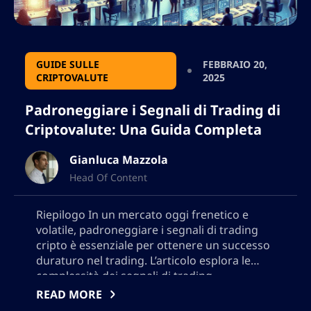
GUIDE SULLE
FEBBRAIO 20,
CRIPTOVALUTE
2025
Padroneggiare i Segnali di Trading di
Criptovalute: Una Guida Completa
Gianluca Mazzola
Head Of Content
Riepilogo In un mercato oggi frenetico e
volatile, padroneggiare i segnali di trading
cripto è essenziale per ottenere un successo
duraturo nel trading. L’articolo esplora le
complessità dei segnali di trading,
sottolineando il loro ruolo cruciale nel
READ MORE
navigare sia le condizioni di mercato rialziste