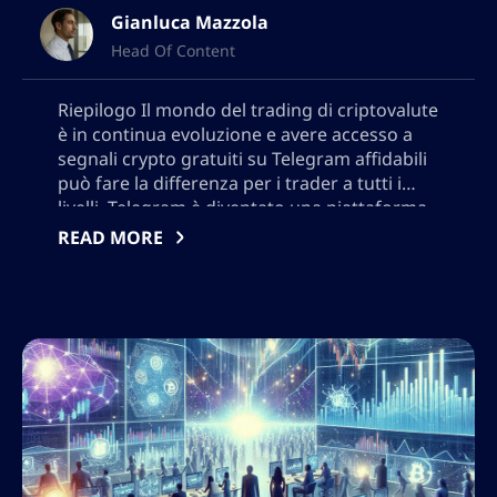
Gianluca Mazzola
Head Of Content
Riepilogo Il mondo del trading di criptovalute
è in continua evoluzione e avere accesso a
segnali crypto gratuiti su Telegram affidabili
può fare la differenza per i trader a tutti i
livelli. Telegram è diventato una piattaforma
fondamentale per condividere segnali di
READ MORE
trading tempestivi, permettendo agli utenti
di prendere decisioni informate con un
minimo ritardo. […]