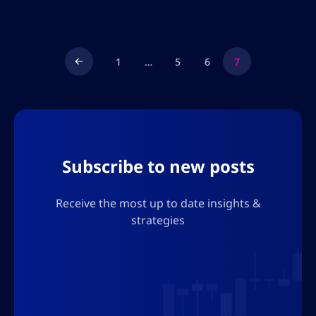
che ribassiste. Sfruttando analisi tecniche e
fondamentali, i trader possono prendere […]
1
…
5
6
7
Subscribe to new posts
Receive the most up to date insights &
strategies