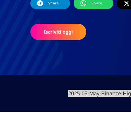
Share
Share
Iscriviti oggi
2025-05-May-Binance-Hig