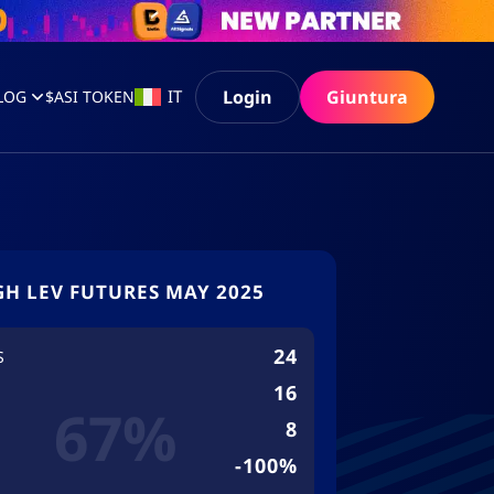
Login
Giuntura
IT
LOG
$ASI TOKEN
GH LEV FUTURES MAY 2025
24
S
16
67%
8
-100%