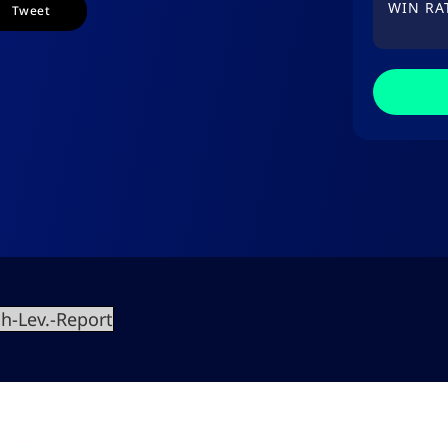
WIN RA
Tweet
h-Lev.-Report