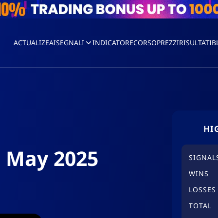
ACTUALIZEAI
SEGNALI
INDICATORE
CORSO
PREZZI
RISULTATI
B
HI
s May 2025
SIGNAL
WINS
LOSSES
TOTAL