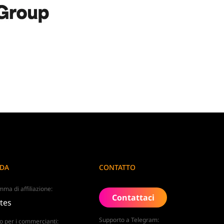
NDA
CONTATTO
ma di affiliazione:
Contattaci
ates
Supporto a Telegram:
o per i commercianti: