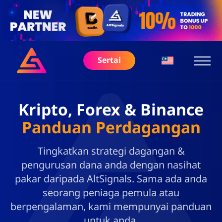
Sertai
Kripto, Forex & Binance
Panduan Perdagangan
Tingkatkan strategi dagangan &
pengurusan dana anda dengan nasihat
pakar daripada AltSignals. Sama ada anda
seorang peniaga pemula atau
berpengalaman, kami mempunyai panduan
untuk anda.