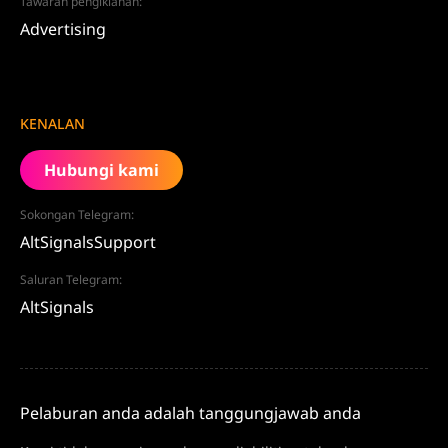
Tawaran pengiklanan:
Advertising
KENALAN
Hubungi kami
Sokongan Telegram:
AltSignalsSupport
Saluran Telegram:
AltSignals
Pelaburan anda adalah tanggungjawab anda