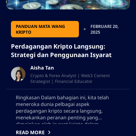
PANDUAN MATA WANG
FEBRUARI 20,
KRIPTO
2025
Perdagangan Kripto Langsung:
Strategi dan Penggunaan Isyarat
Aisha Tan
Crypto & Forex Analyst | Web3 Content
Strategist | Financial Educator
Ringkasan Dalam bahagian ini, kita telah
meneroka dunia pelbagai aspek
perdagangan kripto secara langsung,
menekankan peranan penting yang
dimainkan oleh isyarat kripto dalam
membimbing pedagang ke arah membuat
READ MORE