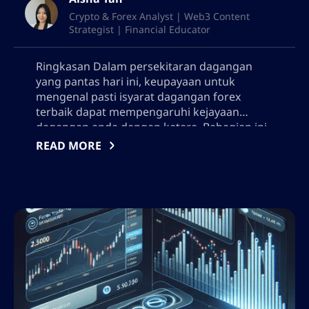
Crypto & Forex Analyst | Web3 Content
Strategist | Financial Educator
Ringkasan Dalam persekitaran dagangan
yang pantas hari ini, keupayaan untuk
mengenal pasti isyarat dagangan forex
terbaik dapat mempengaruhi kejayaan
dagangan anda dengan ketara. Bahagian ini
akan membimbing anda melalui
READ MORE
pertimbangan penting apabila menilai
isyarat dagangan forex, memastikan anda
dilengkapi untuk membuat keputusan yang
tepat selari dengan matlamat dagangan
anda. Di barisan hadapan industri isyarat
dagangan, […]