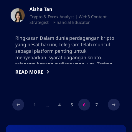
Aisha Tan
Crypto & Forex Analyst | Web3 Content
Strategist | Financial Educator
Ringkasan Dalam dunia perdagangan kripto
yang pesat hari ini, Telegram telah muncul
sebagai platform penting untuk
menyebarkan isyarat dagangan kripto
telegram kepada audiens yang luas. Terima
kasih kepada ciri uniknya seperti komunikasi
READ MORE
masa nyata, rangka keselamatan yang
kukuh, dan antara muka mesra pengguna,
Telegram telah membuktikan dirinya sebagai
alat penting untuk peminat dan pedagang
kripto […]
1
…
4
5
6
7