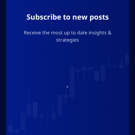
Subscribe to new posts
Receive the most up to date insights &
strategies