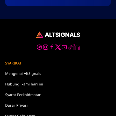
SYARIKAT
Mengenai
AltSignals
Hubungi kami
hari ini
Syarat
Perkhidmatan
Dasar
Privasi
Syarat Gabungan