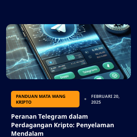
keputusan yang berinformasi. AltSignals
menonjol sebagai penyedia perkhidmatan
terkenal dalam domain ini, menawarkan
strategi yang kuat yang sesuai untuk
pedagang baru dan berpengalaman. Dengan
menggunakan alat canggih […]
PANDUAN MATA WANG
FEBRUARI 20,
KRIPTO
2025
Peranan Telegram dalam
Perdagangan Kripto: Penyelaman
Mendalam