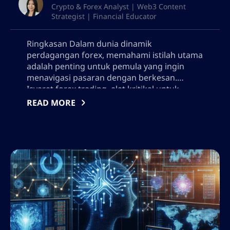
Crypto & Forex Analyst | Web3 Content
Strategist | Financial Educator
Ringkasan Dalam dunia dinamik
perdagangan forex, memahami istilah utama
adalah penting untuk pemula yang ingin
menavigasi pasaran dengan berkesan.
Isyarat forex trading, alat kritikal untuk
pedagang, menawarkan wawasan mengenai
READ MORE
potensi trend pasaran dan peluang
perdagangan. Isyarat ini, yang boleh berasal
dari analisis teknikal dan fundamental,
adalah penting dalam membuat keputusan
perdagangan yang berinformasi. AltSignals
menonjol […]