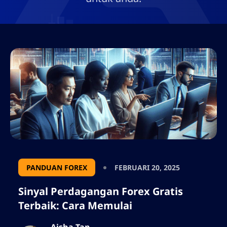
PANDUAN FOREX
FEBRUARI 20, 2025
Sinyal Perdagangan Forex Gratis
Terbaik: Cara Memulai