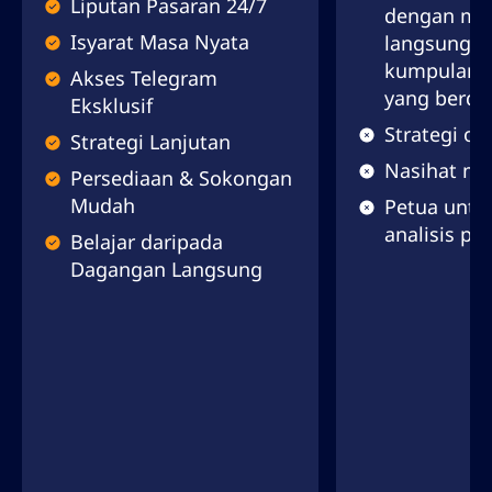
Liputan Pasaran 24/7
dengan mer
Isyarat Masa Nyata
langsung d
kumpulan V
Akses Telegram
yang berde
Eksklusif
Strategi o
Strategi Lanjutan
Nasihat ma
Persediaan & Sokongan
Mudah
Petua untu
analisis pa
Belajar daripada
Dagangan Langsung