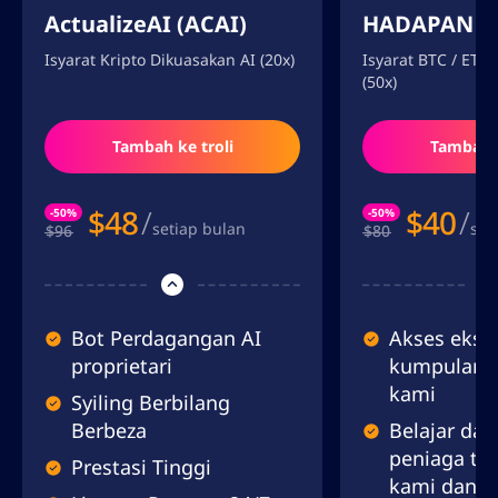
ActualizeAI (ACAI)
HADAPAN LE
Isyarat Kripto Dikuasakan AI (20x)
Isyarat BTC / ETH 
(50x)
Tambah ke troli
Tambah k
$
48
/
$
40
/
-50%
-50%
setiap bulan
set
$96
$80
Bot Perdagangan AI
Akses eksk
proprietari
kumpulan i
kami
Syiling Berbilang
Berbeza
Belajar dar
peniaga te
Prestasi Tinggi
kami dan b