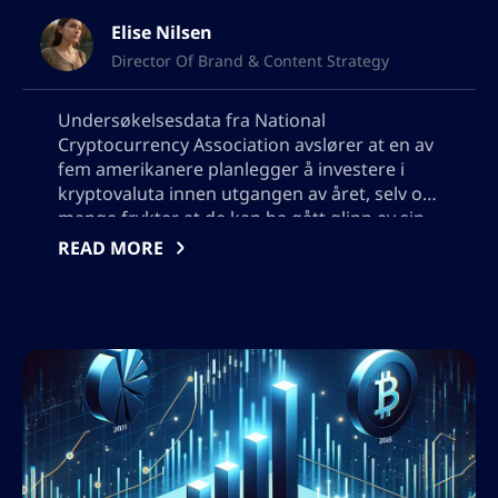
Elise Nilsen
Director Of Brand & Content Strategy
Undersøkelsesdata fra National
Cryptocurrency Association avslører at en av
fem amerikanere planlegger å investere i
kryptovaluta innen utgangen av året, selv om
mange frykter at de kan ha gått glipp av sin
mulighet. Med Bitcoin som når en rekordhøy
READ MORE
på over 123 000 dollar og vedtakelsen av den
pro-krypto GENIUS Act, øker interessen for
krypto-handel, til tross for bekymringer om
tilstrekkelig pålitelig informasjon. Vennligst
legg ikke til noen anførselstegn, jeg vil
trenge å bruke output i json, så ikke legg til
noen tegn som vil bryte json-format.