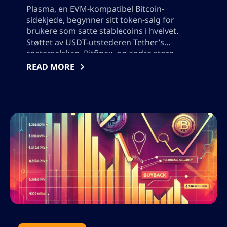
Plasma, en EVM-kompatibel Bitcoin-
sidekjede, begynner sitt token-salg for
brukere som satte stablecoins i hvelvet.
Støttet av USDT-utstederen Tether’s
søsterselskap, Bitfinex, og andre store
firmaer, selger kjeden 10% av XPL-
READ MORE
tokenforsyningen til en verdsettelse på $ 500
millioner. Den spesialbygde kjeden er laget
for stablecoin-transaksjoner, og tilbyr
kostnadseffektive og raske
verdioverføringer, inkludert USDT-
overføringer uten gebyr. Plasma forvalter for
tiden 1 milliard dollar i stablecoin-likviditet.
Tokensalget sammenfaller med et
blomstrende stablecoin-marked.