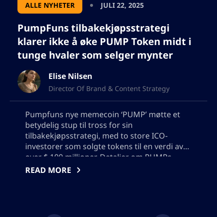
ALLE NYHETER
JULI 22, 2025
PumpFuns tilbakekjøpsstrategi
klarer ikke å øke PUMP Token midt i
tunge hvaler som selger mynter
Elise Nilsen
Director Of Brand & Content Strategy
Pumpfuns nye memecoin ‘PUMP’ møtte et
betydelig stup til tross for sin
tilbakekjøpsstrategi, med to store ICO-
investorer som solgte tokens til en verdi av
over $ 100 millioner. Detaljer om PUMPs
regelmessige tilbakekjøp er fortsatt uklare.
READ MORE
Tokenets ytelse har også blitt påvirket av en
nedgang i memecoin-handel og konkurranse
fra andre mynter som LetsBonk. Gjennom all
uroen er Pump fortsatt en topp utøver i DeFi,