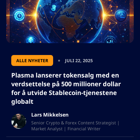
Anti-CBDC Surveillance State-loven.
Førstnevnte etablerer en reguleringsramme
for kryptovaluta, mens sistnevnte har som
mål å hindre Federal Reserve i å utstede en
sentralbank digital valuta.
ALLE NYHETER
JULI 22, 2025
Plasma lanserer tokensalg med en
verdsettelse på 500 millioner dollar
for å utvide Stablecoin-tjenestene
globalt
Lars Mikkelsen
Senior Crypto & Forex Content Strategist |
Market Analyst | Financial Writer