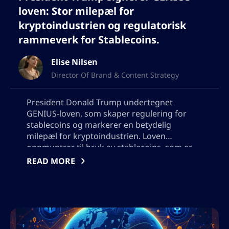
loven: Stor milepæl for
kryptoindustrien og regulatorisk
rammeverk for Stablecoins.
Elise Nilsen
Director Of Brand & Content Strategy
President Donald Trump undertegnet
GENIUS-loven, som skaper regulering for
stablecoins og markerer en betydelig
milepæl for kryptoindustrien. Loven
oppmuntrer til bruk av stablecoins, som er
kryptovalutaer knyttet til en annen valuta
READ MORE
eller eiendel. Med støtten fra SEC-stolens
støtte, blir lovforslagets passering sett på
som et viktig skritt fremover for krypto
eiendeler, finansmarkedet og USA. Artikkelen
nevner også to andre lovforslag som venter
på godkjenning i Senatet: CLARITY-loven og