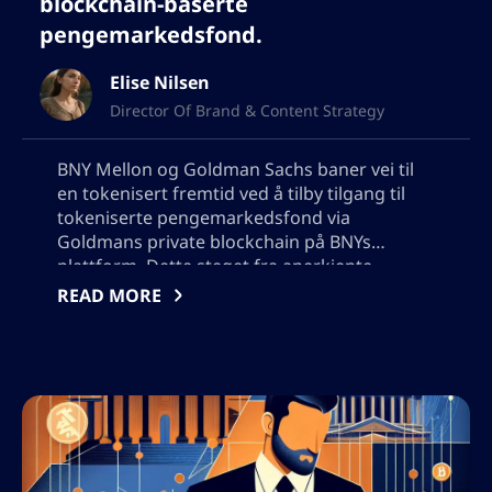
blockchain-baserte
pengemarkedsfond.
Elise Nilsen
Director Of Brand & Content Strategy
BNY Mellon og Goldman Sachs baner vei til
en tokenisert fremtid ved å tilby tilgang til
tokeniserte pengemarkedsfond via
Goldmans private blockchain på BNYs
plattform. Dette steget fra anerkjente
finansselskaper reflekterer en voksende
READ MORE
trend i utnyttelsen av blockchain-teknologi.
Fremtredende navn som BlackRock, BNY
Investments Dreyfus, Federated Hermes,
Fidelity Investments, og Goldman Sachs tar
del i denne overgangen. Prosessen oppfattes
som fremgang mot desentralisert finans og
en fremtid der verdipapirer kunne ha
kryptoegenskaper. Vennligst ikke legg til