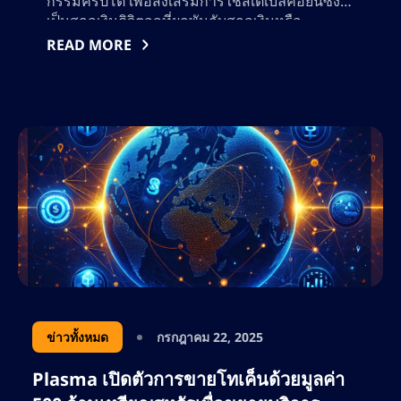
กรรมคริปโต เพื่อส่งเสริมการใช้สเตเบิลคอยน์ซึ่ง
เป็นสกุลเงินดิจิตอลที่ผูกพันกับสกุลเงินหรือ
ทรัพย์สินอื่น ๆ ด้วยการสนับสนุนจากประธานาธิบดี
READ MORE
ของ SEC การผ่านกฎหมายนี้ถือว่าเป็นขั้นตอนที่
สำคัญของสินทรัพย์คร
ข่าวทั้งหมด
กรกฎาคม 22, 2025
Plasma เปิดตัวการขายโทเค็นด้วยมูลค่า