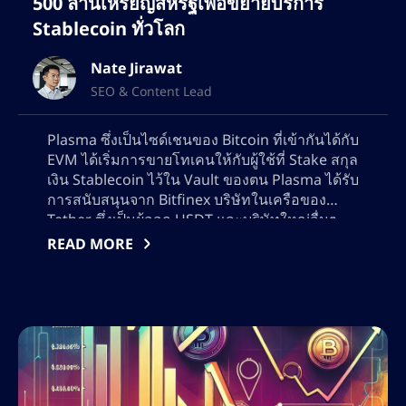
500 ล้านเหรียญสหรัฐเพื่อขยายบริการ
Stablecoin ทั่วโลก
Nate Jirawat
SEO & Content Lead
Plasma ซึ่งเป็นไซด์เชนของ Bitcoin ที่เข้ากันได้กับ
EVM ได้เริ่มการขายโทเคนให้กับผู้ใช้ที่ Stake สกุล
เงิน Stablecoin ไว้ใน Vault ของตน Plasma ได้รับ
การสนับสนุนจาก Bitfinex บริษัทในเครือของ
Tether ซึ่งเป็นผู้ออก USDT และบริษัทใหญ่อื่นๆ
โดยกำลังขายโทเคน XPL จำนวน 10% ของอุปทาน
READ MORE
ทั้งหมด ด้วยมูลค่า 500 ล้านดอลลาร์สหรัฐ เชนที่
สร้างขึ้นโดยเฉพาะนี้สร้างขึ้นสำหรับธุรกรรม
Stablecoin โดยนำเสนอการโอนมูลค่าที่คุ้มค่า
และรวดเร็ว รวมถึงการโอน USDT ที่ไม่มีค่า
ธรรมเนียม ปัจจุบัน Plasma บริหารจัดการสภาพ
คล่องของ Stablecoin มูลค่า 1 พันล้านดอลลาร์
สหรัฐ การขายโทเคนครั้งนี้ตรงกับช่วงเวลาที่ตลาด
Stablecoin กำลังเฟื่องฟู