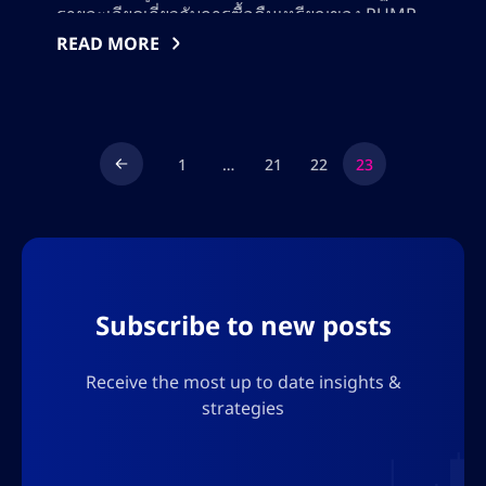
รายละเอียดเกี่ยวกับการซื้อคืนเหรียญของ PUMP
ตามปกติยังคงไม่ชัดเจน ประสิทธิภาพของโทเคนนี้
READ MORE
ยังได้รับอิทธิพลจากภาวะถดถอยของการซื้อขายเห
รียญมีมเหรียญและการแข่งขันจากเหรียญอื่นๆ
เช่น LetsBonk ท่ามกลางความวุ่นวายนี้ Pump ยัง
คงทำผลงานได้ดีที่สุดในตลาด DeFi โดยทำรายได้
สูงสุดเป็นอันดับสามในรอบปี และอันดับหกในรอบ
1
…
21
22
23
30 วัน โดยทำรายได้ 29.5 ล้านดอลลาร์สหรัฐฯ ใน
เดือนที่แล้ว ประสิทธิภาพของกลยุทธ์การซื้อคืน
เช่นเดียวกับกลยุทธ์ที่กองทุนช่วยเหลือของ
Hyperliquid ใช้ กลายเป็นสิ่งที่ดึงดูดใจมากขึ้น
สำหรับโปรโตคอลที่มีการเรียกเก็บค่าธรรมเนียม
อย่างสม่ำเสมอ
Subscribe to new posts
Receive the most up to date insights &
strategies