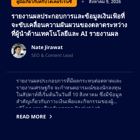
คู่มือเกี่ยวกับคริปโตเคอร์เรนซี
สิงหาคม 9, 2026
รายงานผลประกอบการและข้อมูลเงินเฟ้อที่
จะขับเคลื่อนความผันผวนของตลาดระหว่าง
ที่ผู้นำด้านเทคโนโลยีและ AI รายงานผล
Nate Jirawat
SEO & Content Lead
รายงานผลประกอบการที่มีผลกระทบต่อตลาดและ
รายงานเศรษฐกิจ จะกำหนดอารมณ์ของนักลงทุน
ในสัปดาห์ที่เริ่มต้นในวันที่ 10 สิงหาคม ซึ่งมีข้อมูล
สำคัญเกี่ยวกับภาวะเงินเฟ้อและกิจกรรมของผู้
บริโภค ยามเดียวกับผลจาก Rocket Lab,
CoreWeave, Super Micro Computer,
READ MORE
Lumentum, และ Applied Materials สำรวจดูว่า
แนวโน้มล่าสุดใน AI, อวกาศ, เซมิคอนดักเตอร์,
และการเชื่อมต่อเครือข่ายมีความหมายอย่างไรกับ