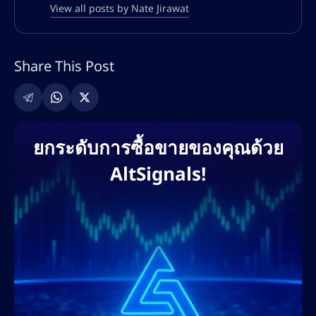
การซื้อขายทั่วโลก
View all posts by Nate Jirawat
ความเชี่ยวชาญของเนทครอบคลุมทั้ง SEO เชิง
เทคนิค การปรับแต่งทั้งแบบออนเพจและออฟ
Share This Post
เพจ การค้นหาคีย์เวิร์ด กลยุทธ์การสร้างลิงก์
และการตลาดคอนเทนต์ที่ขับเคลื่อนด้วย AI เขา
เคยร่วมงานกับแพลตฟอร์มแลกเปลี่ยนคริปโต
ชั้นนำ โบรกเกอร์ฟอเร็กซ์ โครงการ DeFi และ
ยกระดับการซื้อขายของคุณด้วย
แพลตฟอร์มการศึกษาด้านการซื้อขาย เพื่อช่วย
AltSignals!
ให้แบรนด์ต่างๆ ขยายการเข้าถึงบนโลกดิจิทัล
และครองอันดับการค้นหา แนวทางที่ขับเคลื่อน
ด้วยข้อมูลของเขาช่วยให้มั่นใจได้ว่าจะได้รับ
ROI สูงสุด การมีส่วนร่วมของผู้ใช้ และการสร้าง
ลีดสูงสุด ผ่านบล็อกที่ปรับแต่ง SEO หน้าแลนดิ้ง
เพจ และกลยุทธ์คอนเทนต์ที่เน้นการแปลงเป็น
ลูกค้า