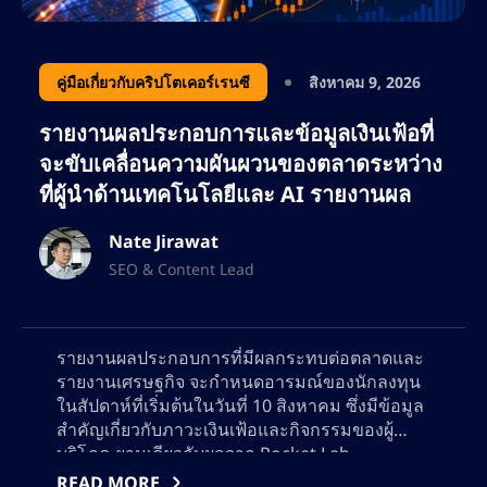
คู่แข่ง เพื่อให้มั่นใจว่า AltSignals ยังคงเป็นผู้นำ
ด้านโซลูชันการซื้อขายที่ขับเคลื่อนด้วย AI
ด้วยความหลงใหลในด้านการเงิน เทคโนโลยี
คู่มือเกี่ยวกับคริปโตเคอร์เรนซี
สิงหาคม 9, 2026
บล็อกเชน และการตลาดที่ขับเคลื่อนด้วยข้อมูล
รายงานผลประกอบการและข้อมูลเงินเฟ้อที่
เนทยังคงขยายขอบเขตในวงการ SEO อย่างต่อ
จะขับเคลื่อนความผันผวนของตลาดระหว่าง
เนื่อง ช่วยให้แบรนด์ต่างๆ เพิ่มการมองเห็นทาง
ที่ผู้นำด้านเทคโนโลยีและ AI รายงานผล
ออนไลน์ให้สูงสุด และดึงดูดกลุ่มลูกค้าที่ภักดีทั้ง
เทรดเดอร์และนักลงทุน
Nate Jirawat
SEO & Content Lead
รายงานผลประกอบการที่มีผลกระทบต่อตลาดและ
รายงานเศรษฐกิจ จะกำหนดอารมณ์ของนักลงทุน
ในสัปดาห์ที่เริ่มต้นในวันที่ 10 สิงหาคม ซึ่งมีข้อมูล
สำคัญเกี่ยวกับภาวะเงินเฟ้อและกิจกรรมของผู้
บริโภค ยามเดียวกับผลจาก Rocket Lab,
CoreWeave, Super Micro Computer,
READ MORE