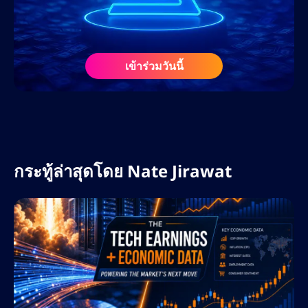
ก่อนร่วมงานกับ AltSignals ในเดือนกุมภาพันธ์
2568 เนทเคยร่วมงานกับเว็บไซต์สื่อคริปโตชั้น
นำ ศูนย์การเรียนรู้ฟอเร็กซ์ และโปรเจกต์ Web3
ในฐานะที่ปรึกษา SEO และนักวางกลยุทธ์ด้าน
เข้าร่วมวันนี้
เนื้อหา ความรู้ความเข้าใจอย่างลึกซึ้งเกี่ยวกับ
ตลาดคริปโตและฟอเร็กซ์ ประกอบกับความรู้
เกี่ยวกับอัลกอริทึมของเสิร์ชเอ็นจิ้นและเครื่องมือ
AI ทำให้เขาเป็นทรัพยากรอันล้ำค่าในแวดวง
ดิจิทัลที่กำลังพัฒนาอย่างรวดเร็ว
กระทู้ล่าสุดโดย
Nate Jirawat
ที่ AltSignals เนทรับผิดชอบในการขยายการ
เข้าถึงแบรนด์ทั่วโลก เพิ่มประสิทธิภาพกลยุทธ์
คอนเทนต์สำหรับ ActualizeAI และนำแนวทาง
ปฏิบัติที่ดีที่สุดด้าน SEO มาใช้ เพื่อขับเคลื่อนการ
เติบโตอย่างยั่งยืน เขามุ่งเน้นไปที่การใช้
ประโยชน์จากคีย์เวิร์ดที่มีผู้สนใจสูง การ
วางแผนคอนเทนต์เชิงกลยุทธ์ และการวิเคราะห์