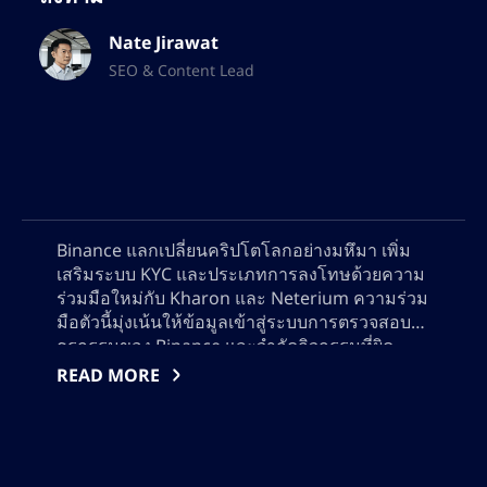
Nate Jirawat
SEO & Content Lead
Binance แลกเปลี่ยนคริปโตโลกอย่างมหึมา เพิ่ม
เสริมระบบ KYC และประเภทการลงโทษด้วยความ
ร่วมมือใหม่กับ Kharon และ Neterium ความร่วม
มือตัวนี้มุ่งเน้นให้ข้อมูลเข้าสู่ระบบการตรวจสอบ
ธุรกรรมของ Binance และจำกัดกิจกรรมที่ผิด
กฎหมายบนแพลตฟอร์มการแลกเปลี่ยนคริปโตเค
READ MORE
อร์เรนซี แม้เริ่มต้นด้วยความต้านทาน Binance
ตอนนี้ทุ่มเทในการตรงตามข้อกำหนดของรัฐบาล
และลดเสี่