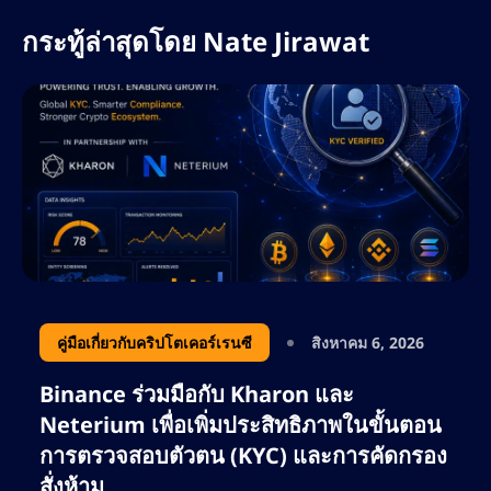
ดิจิทัลที่กำลังพัฒนาอย่างรวดเร็ว
กระทู้ล่าสุดโดย
Nate Jirawat
ที่ AltSignals เนทรับผิดชอบในการขยายการ
เข้าถึงแบรนด์ทั่วโลก เพิ่มประสิทธิภาพกลยุทธ์
คอนเทนต์สำหรับ ActualizeAI และนำแนวทาง
ปฏิบัติที่ดีที่สุดด้าน SEO มาใช้ เพื่อขับเคลื่อนการ
เติบโตอย่างยั่งยืน เขามุ่งเน้นไปที่การใช้
ประโยชน์จากคีย์เวิร์ดที่มีผู้สนใจสูง การ
วางแผนคอนเทนต์เชิงกลยุทธ์ และการวิเคราะห์
คู่แข่ง เพื่อให้มั่นใจว่า AltSignals ยังคงเป็นผู้นำ
ด้านโซลูชันการซื้อขายที่ขับเคลื่อนด้วย AI
ด้วยความหลงใหลในด้านการเงิน เทคโนโลยี
คู่มือเกี่ยวกับคริปโตเคอร์เรนซี
สิงหาคม 6, 2026
บล็อกเชน และการตลาดที่ขับเคลื่อนด้วยข้อมูล
Binance ร่วมมือกับ Kharon และ
เนทยังคงขยายขอบเขตในวงการ SEO อย่างต่อ
Neterium เพื่อเพิ่มประสิทธิภาพในขั้นตอน
เนื่อง ช่วยให้แบรนด์ต่างๆ เพิ่มการมองเห็นทาง
การตรวจสอบตัวตน (KYC) และการคัดกรอง
ออนไลน์ให้สูงสุด และดึงดูดกลุ่มลูกค้าที่ภักดีทั้ง
สั่งห้าม
เทรดเดอร์และนักลงทุน