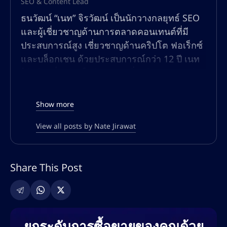
SEO & Content Lead
ธนวัฒน์ “เนท” จิรวัฒน์ เป็นนักวางกลยุทธ์ SEO
และผู้เชี่ยวชาญด้านการตลาดคอนเทนต์ที่มี
ประสบการณ์สูง เชี่ยวชาญด้านคริปโต ฟอเร็กซ์
และบล็อกเชน ด้วยประสบการณ์กว่า 12 ปี เนท
ได้สร้างชื่อเสียงในด้านการเพิ่มปริมาณการเข้า
ชมแบบออร์แกนิก เพิ่มประสิทธิภาพการมองเห็น
ในการค้นหา และการสร้างคอนเทนต์ที่มีอัตรา
Show more
การแปลงสูงสำหรับแพลตฟอร์มทางการเงินและ
การซื้อขายทั่วโลก
View all posts by Nate Jirawat
ความเชี่ยวชาญของเนทครอบคลุมทั้ง SEO เชิง
เทคนิค การปรับแต่งทั้งแบบออนเพจและออฟ
Share This Post
เพจ การค้นหาคีย์เวิร์ด กลยุทธ์การสร้างลิงก์
และการตลาดคอนเทนต์ที่ขับเคลื่อนด้วย AI เขา
เคยร่วมงานกับแพลตฟอร์มแลกเปลี่ยนคริปโต
ชั้นนำ โบรกเกอร์ฟอเร็กซ์ โครงการ DeFi และ
ยกระดับการซื้อขายของคุณด้วย