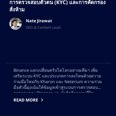
การตรวจสอบตัวตน (KYC) และการคัดกรอง
สั่งห้าม
Nate Jirawat
SEO & Content Lead
Binance แลกเปลี่ยนคริปโตโลกอย่างมหึมา เพิ่ม
เสริมระบบ KYC และประเภทการลงโทษด้วยความ
ร่วมมือใหม่กับ Kharon และ Neterium ความร่วม
มือตัวนี้มุ่งเน้นให้ข้อมูลเข้าสู่ระบบการตรวจสอบ
ธุรกรรมของ Binance และจำกัดกิจกรรมที่ผิด
กฎหมายบนแพลตฟอร์มการแลกเปลี่ยนคริปโตเค
READ MORE
อร์เรนซี แม้เริ่มต้นด้วยความต้านทาน Binance
ตอนนี้ทุ่มเทในการตรงตามข้อกำหนดของรัฐบาล
และลดเสี่