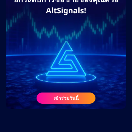
แพลตฟอร์มการศึกษาด้านการซื้อขาย เพื่อช่วย
AltSignals!
ให้แบรนด์ต่างๆ ขยายการเข้าถึงบนโลกดิจิทัล
และครองอันดับการค้นหา แนวทางที่ขับเคลื่อน
ด้วยข้อมูลของเขาช่วยให้มั่นใจได้ว่าจะได้รับ
ROI สูงสุด การมีส่วนร่วมของผู้ใช้ และการสร้าง
ลีดสูงสุด ผ่านบล็อกที่ปรับแต่ง SEO หน้าแลนดิ้ง
เพจ และกลยุทธ์คอนเทนต์ที่เน้นการแปลงเป็น
ลูกค้า
ก่อนร่วมงานกับ AltSignals ในเดือนกุมภาพันธ์
2568 เนทเคยร่วมงานกับเว็บไซต์สื่อคริปโตชั้น
นำ ศูนย์การเรียนรู้ฟอเร็กซ์ และโปรเจกต์ Web3
ในฐานะที่ปรึกษา SEO และนักวางกลยุทธ์ด้าน
เข้าร่วมวันนี้
เนื้อหา ความรู้ความเข้าใจอย่างลึกซึ้งเกี่ยวกับ
ตลาดคริปโตและฟอเร็กซ์ ประกอบกับความรู้
เกี่ยวกับอัลกอริทึมของเสิร์ชเอ็นจิ้นและเครื่องมือ
AI ทำให้เขาเป็นทรัพยากรอันล้ำค่าในแวดวง