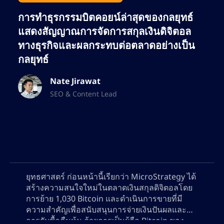
บล็อกเชน และการตลาดที่ขับเคลื่อนด้วยข้อมูล
การทำธุรกรรมบิตคอยน์ล่าสุดของกลยุทธ์
เนทยังคงขยายขอบเขตในวงการ SEO อย่างต่อ
แสดงสัญญาณการจัดการสกุลเงินดิจิตอล
เนื่อง ช่วยให้แบรนด์ต่างๆ เพิ่มการมองเห็นทาง
ทางธุรกิจและผลกระทบต่อตลาดอย่างเป็น
ออนไลน์ให้สูงสุด และดึงดูดกลุ่มลูกค้าที่ภักดีทั้ง
กลยุทธ์
เทรดเดอร์และนักลงทุน
Nate Jirawat
SEO & Content Lead
ยุทธศาสตร์ ก่อนหน้านี้เรียกว่า MicroStrategy ได้
สร้างความสนใจใหม่ในตลาดเงินสกุลดิจิตอลโดย
การย้าย 1,030 Bitcoin และดำเนินการขายที่มี
ความสำคัญเพื่อสนับสนุนการจ่ายเงินปันผลและ
การรับซื้อคืนหุ้น ด้วยการเป็นผู้ถือ Bitcoin ของ