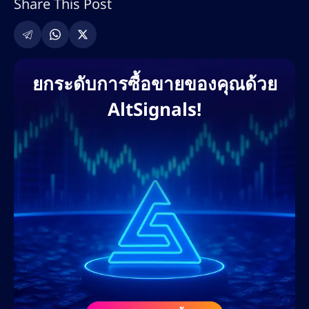
Share This Post
เพจ การค้นหาคีย์เวิร์ด กลยุทธ์การสร้างลิงก์
และการตลาดคอนเทนต์ที่ขับเคลื่อนด้วย AI เขา
เคยร่วมงานกับแพลตฟอร์มแลกเปลี่ยนคริปโต
ชั้นนำ โบรกเกอร์ฟอเร็กซ์ โครงการ DeFi และ
ยกระดับการซื้อขายของคุณด้วย
แพลตฟอร์มการศึกษาด้านการซื้อขาย เพื่อช่วย
AltSignals!
ให้แบรนด์ต่างๆ ขยายการเข้าถึงบนโลกดิจิทัล
และครองอันดับการค้นหา แนวทางที่ขับเคลื่อน
ด้วยข้อมูลของเขาช่วยให้มั่นใจได้ว่าจะได้รับ
ROI สูงสุด การมีส่วนร่วมของผู้ใช้ และการสร้าง
ลีดสูงสุด ผ่านบล็อกที่ปรับแต่ง SEO หน้าแลนดิ้ง
เพจ และกลยุทธ์คอนเทนต์ที่เน้นการแปลงเป็น
ลูกค้า
ก่อนร่วมงานกับ AltSignals ในเดือนกุมภาพันธ์
2568 เนทเคยร่วมงานกับเว็บไซต์สื่อคริปโตชั้น
นำ ศูนย์การเรียนรู้ฟอเร็กซ์ และโปรเจกต์ Web3
ในฐานะที่ปรึกษา SEO และนักวางกลยุทธ์ด้าน