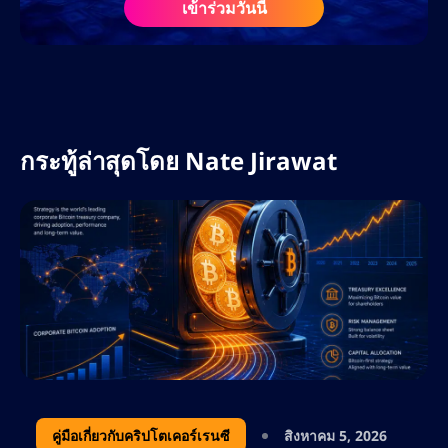
เข้าร่วมวันนี้
เนื้อหา ความรู้ความเข้าใจอย่างลึกซึ้งเกี่ยวกับ
ตลาดคริปโตและฟอเร็กซ์ ประกอบกับความรู้
เกี่ยวกับอัลกอริทึมของเสิร์ชเอ็นจิ้นและเครื่องมือ
AI ทำให้เขาเป็นทรัพยากรอันล้ำค่าในแวดวง
ดิจิทัลที่กำลังพัฒนาอย่างรวดเร็ว
กระทู้ล่าสุดโดย
Nate Jirawat
ที่ AltSignals เนทรับผิดชอบในการขยายการ
เข้าถึงแบรนด์ทั่วโลก เพิ่มประสิทธิภาพกลยุทธ์
คอนเทนต์สำหรับ ActualizeAI และนำแนวทาง
ปฏิบัติที่ดีที่สุดด้าน SEO มาใช้ เพื่อขับเคลื่อนการ
เติบโตอย่างยั่งยืน เขามุ่งเน้นไปที่การใช้
ประโยชน์จากคีย์เวิร์ดที่มีผู้สนใจสูง การ
วางแผนคอนเทนต์เชิงกลยุทธ์ และการวิเคราะห์
คู่แข่ง เพื่อให้มั่นใจว่า AltSignals ยังคงเป็นผู้นำ
ด้านโซลูชันการซื้อขายที่ขับเคลื่อนด้วย AI
ด้วยความหลงใหลในด้านการเงิน เทคโนโลยี
คู่มือเกี่ยวกับคริปโตเคอร์เรนซี
สิงหาคม 5, 2026