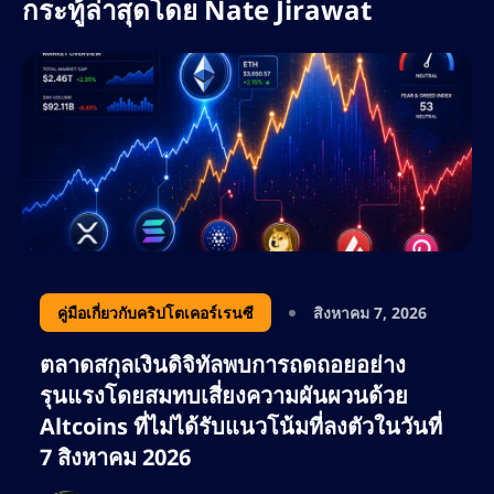
กระทู้ล่าสุดโดย
Nate Jirawat
ที่ AltSignals เนทรับผิดชอบในการขยายการ
เข้าถึงแบรนด์ทั่วโลก เพิ่มประสิทธิภาพกลยุทธ์
คอนเทนต์สำหรับ ActualizeAI และนำแนวทาง
ปฏิบัติที่ดีที่สุดด้าน SEO มาใช้ เพื่อขับเคลื่อนการ
เติบโตอย่างยั่งยืน เขามุ่งเน้นไปที่การใช้
ประโยชน์จากคีย์เวิร์ดที่มีผู้สนใจสูง การ
วางแผนคอนเทนต์เชิงกลยุทธ์ และการวิเคราะห์
คู่แข่ง เพื่อให้มั่นใจว่า AltSignals ยังคงเป็นผู้นำ
ด้านโซลูชันการซื้อขายที่ขับเคลื่อนด้วย AI
ด้วยความหลงใหลในด้านการเงิน เทคโนโลยี
คู่มือเกี่ยวกับคริปโตเคอร์เรนซี
สิงหาคม 7, 2026
บล็อกเชน และการตลาดที่ขับเคลื่อนด้วยข้อมูล
ตลาดสกุลเงินดิจิทัลพบการถดถอยอย่าง
เนทยังคงขยายขอบเขตในวงการ SEO อย่างต่อ
รุนแรงโดยสมทบเสี่ยงความผันผวนด้วย
เนื่อง ช่วยให้แบรนด์ต่างๆ เพิ่มการมองเห็นทาง
Altcoins ที่ไม่ได้รับแนวโน้มที่ลงตัวในวันที่
ออนไลน์ให้สูงสุด และดึงดูดกลุ่มลูกค้าที่ภักดีทั้ง
7 สิงหาคม 2026
เทรดเดอร์และนักลงทุน