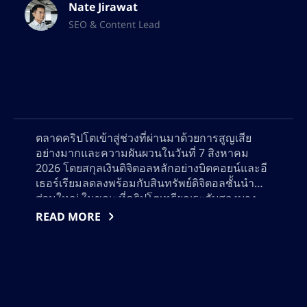
Nate Jirawat
SEO & Content Lead
ตลาดคริปโตเข้าสู่ช่วงที่ผ่านมาด้วยการสูญเสีย
อย่างมากและความผันผวนในวันที่ 7 สิงหาคม
2026 โดยสกุลเงินดิจิตอลหลักอย่างบิตคอยน์และอี
เธอร์เรียมลดลงพร้อมกับสินทรัพย์ดิจิตอลชั้นนำ
ส่วนใหญ่ ในขณะที่คริปโตเหรียญระดับสองบาง
ส่วนแสดงความยืนยง การวิเคราะห์ละเอียดนี้
READ MORE
ครอบคลุมผู้ทำกำไรสูงสุดและผู้สูญเสียใหญ่ในวัน
นั้นๆ สำรวจปัจจัยสำ