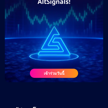
AltSignals!
ให้แบรนด์ต่างๆ ขยายการเข้าถึงบนโลกดิจิทัล
และครองอันดับการค้นหา แนวทางที่ขับเคลื่อน
ด้วยข้อมูลของเขาช่วยให้มั่นใจได้ว่าจะได้รับ
ROI สูงสุด การมีส่วนร่วมของผู้ใช้ และการสร้าง
ลีดสูงสุด ผ่านบล็อกที่ปรับแต่ง SEO หน้าแลนดิ้ง
เพจ และกลยุทธ์คอนเทนต์ที่เน้นการแปลงเป็น
ลูกค้า
ก่อนร่วมงานกับ AltSignals ในเดือนกุมภาพันธ์
2568 เนทเคยร่วมงานกับเว็บไซต์สื่อคริปโตชั้น
นำ ศูนย์การเรียนรู้ฟอเร็กซ์ และโปรเจกต์ Web3
ในฐานะที่ปรึกษา SEO และนักวางกลยุทธ์ด้าน
เข้าร่วมวันนี้
เนื้อหา ความรู้ความเข้าใจอย่างลึกซึ้งเกี่ยวกับ
ตลาดคริปโตและฟอเร็กซ์ ประกอบกับความรู้
เกี่ยวกับอัลกอริทึมของเสิร์ชเอ็นจิ้นและเครื่องมือ
AI ทำให้เขาเป็นทรัพยากรอันล้ำค่าในแวดวง
ดิจิทัลที่กำลังพัฒนาอย่างรวดเร็ว