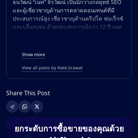
ธนวัฒน์ “เนท” จิรวัฒน์ เป็นนักวางกลยุทธ์ SEO
และผู้เชี่ยวชาญด้านการตลาดคอนเทนต์ที่มี
ประสบการณ์สูง เชี่ยวชาญด้านคริปโต ฟอเร็กซ์
และบล็อกเชน ด้วยประสบการณ์กว่า 12 ปี เนท
ได้สร้างชื่อเสียงในด้านการเพิ่มปริมาณการเข้า
ชมแบบออร์แกนิก เพิ่มประสิทธิภาพการมองเห็น
ในการค้นหา และการสร้างคอนเทนต์ที่มีอัตรา
Show more
การแปลงสูงสำหรับแพลตฟอร์มทางการเงินและ
การซื้อขายทั่วโลก
View all posts by Nate Jirawat
ความเชี่ยวชาญของเนทครอบคลุมทั้ง SEO เชิง
เทคนิค การปรับแต่งทั้งแบบออนเพจและออฟ
Share This Post
เพจ การค้นหาคีย์เวิร์ด กลยุทธ์การสร้างลิงก์
และการตลาดคอนเทนต์ที่ขับเคลื่อนด้วย AI เขา
เคยร่วมงานกับแพลตฟอร์มแลกเปลี่ยนคริปโต
ชั้นนำ โบรกเกอร์ฟอเร็กซ์ โครงการ DeFi และ
ยกระดับการซื้อขายของคุณด้วย
แพลตฟอร์มการศึกษาด้านการซื้อขาย เพื่อช่วย