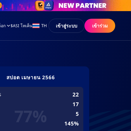
เข้าสู่ระบบ
เข้าร่วม
TH
็อก
$ASI โทเค็น
สปอต เมษายน 2566
22
S
17
77%
5
145%