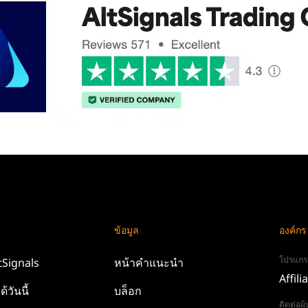
ข้อมูล
องค์กร
โปรแกร
tSignals
หน้าคำแนะนำ
Affili
ด้วันนี้
บล็อก
ติดต่อผ