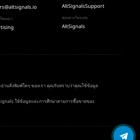
AltSignalsSupport
rs@altsignals.io
ช่องทางโทรเลข:
อโฆษณา:
AltSignals
tising
่านสิ่งพิมพ์ใดๆ ของเรา คุณรับทราบว่าคุณใช้ข้อมูล
signals ให้ข้อมูลและการศึกษาตามการซื้อขายของ