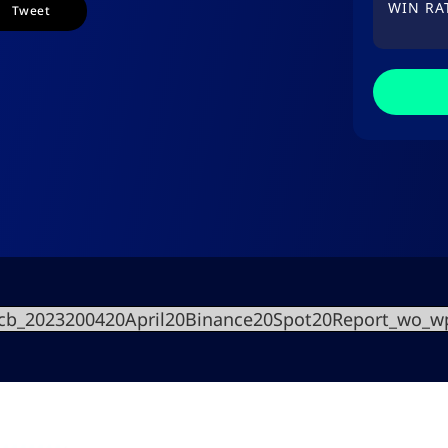
WIN RA
Tweet
cb_2023200420April20Binance20Spot20Report_wo_w