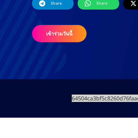
Share
Share
เข้าร่วมวันนี้
64504ca3bf5c8260d76faa