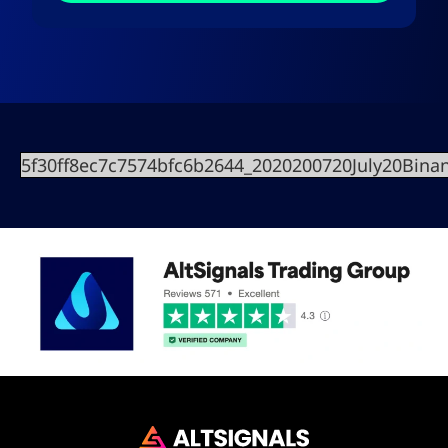
5f30ff8ec7c7574bfc6b2644_2020200720July20Bin