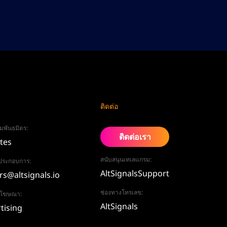
ติดต่อ
มพันธมิตร:
ติดต่อเรา
ates
สนับสนุนเทเลแกรม:
ู้ประกอบการ:
AltSignalsSupport
rs@altsignals.io
ช่องทางโทรเลข:
อโฆษณา:
AltSignals
tising