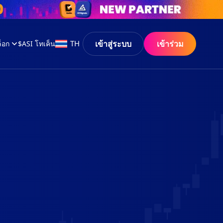
เข้าสู่ระบบ
เข้าร่วม
TH
็อก
$ASI โทเค็น