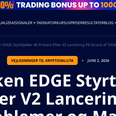
UALIZEAI
SIGNALER
INDIKATOR
KURSUS
PRISER
RESULTATER
BLOG
 EDGE Styrtdykker 46 Procent Efter V2 Lancering På Grund af Til
VEJLEDNINGER TIL KRYPTOVALUTA
JUNI 2, 2026
en EDGE Styr
ter V2 Lanceri