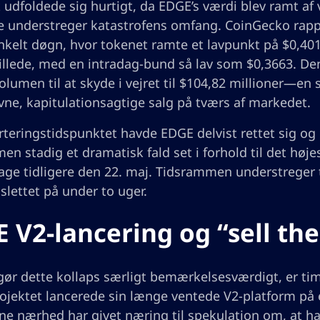
 udfoldede sig hurtigt, da EDGE’s værdi blev ramt af 
e understreger katastrofens omfang. CoinGecko rapp
enkelt døgn, hvor tokenet ramte et lavpunkt på $0,4
illede, med en intradag-bund så lav som $0,3663. Den
lumen til at skyde i vejret til $104,82 millioner—en 
vne, kapitulationsagtige salg på tværs af markedet.
teringstidspunktet havde EDGE delvist rettet sig og
n stadig et dramatisk fald set i forhold til det høj
dage tidligere den 22. maj. Tidsrammen understreger 
slettet på under to uger.
 V2-lancering og “sell t
gør dette kollaps særligt bemærkelsesværdigt, er timi
ojektet lancerede sin længe ventede V2-platform på
ne nærhed har givet næring til spekulation om, at 