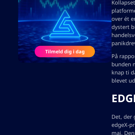
Kollapset
platform
over ét 
dystert b
handelsvo
panikdre
Tilmeld dig i dag
På rappor
bunden me
knap ti 
blevet ud
EDGE
Det, der 
edgeX-pr
maj. Den