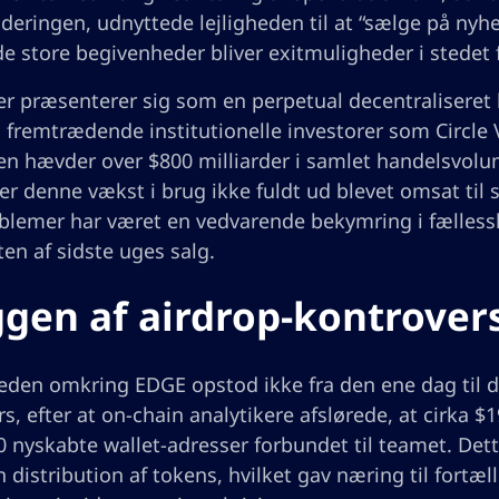
aderingen, udnyttede lejligheden til at “sælge på ny
e store begivenheder bliver exitmuligheder i stedet f
er præsenterer sig som en perpetual decentralisere
a fremtrædende institutionelle investorer som Circle 
en hævder over $800 milliarder i samlet handelsvolu
 er denne vækst i brug ikke fuldt ud blevet omsat til s
roblemer har været en vedvarende bekymring i fælless
ten af sidste uges salg.
gen af airdrop-kontrover
eden omkring EDGE opstod ikke fra den ene dag til de
s, efter at on-chain analytikere afslørede, at cirka $
80 nyskabte wallet-adresser forbundet til teamet. Dett
 distribution af tokens, hvilket gav næring til fortæl