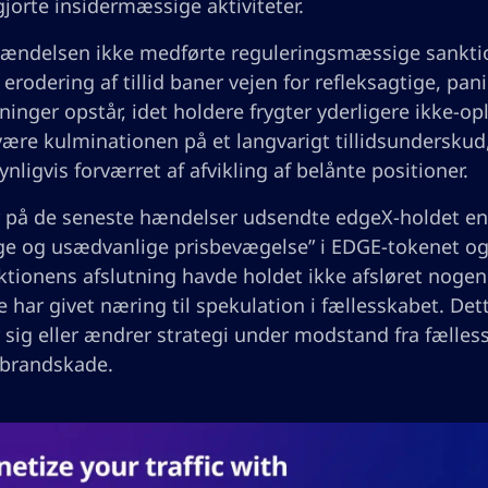
gjorte insidermæssige aktiviteter.
ændelsen ikke medførte reguleringsmæssige sanktione
erodering af tillid baner vejen for refleksagtige, pa
ninger opstår, idet holdere frygter yderligere ikke-op
 være kulminationen på et langvarigt tillidsundersku
nligvis forværret af afvikling af belånte positioner.
 på de seneste hændelser udsendte edgeX-holdet en
ge og usædvanlige prisbevægelse” i EDGE-tokenet og 
tionens afslutning havde holdet ikke afsløret nogen
e har givet næring til spekulation i fællesskabet. Det
sig eller ændrer strategi under modstand fra fælles
 brandskade.