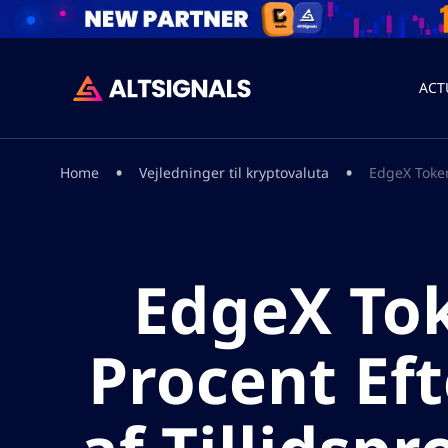
ACT
•
•
Home
Vejledninger til kryptovaluta
EdgeX Token
EdgeX Tok
Procent Ef