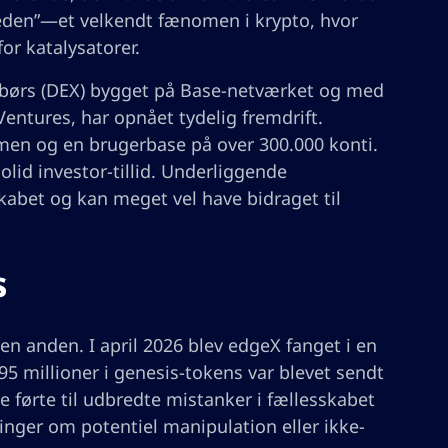
heden”—et velkendt fænomen i krypto, hvor
or katalysatorer.
t børs (DEX) bygget på Base-netværket og med
Ventures, har opnået tydelig fremdrift.
men og en brugerbase på over 300.000 konti.
olid investor-tillid. Underliggende
kabet og kan meget vel have bidraget til
s
n anden. I april 2026 blev edgeX fanget i en
195 millioner i genesis-tokens var blevet sendt
e førte til udbredte mistanker i fællesskabet
linger om potentiel manipulation eller ikke-