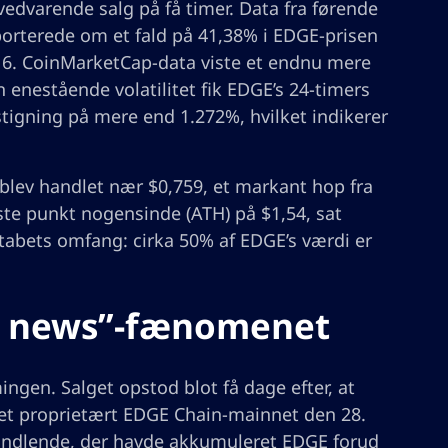
vedvarende salg på få timer. Data fra førende
orterede om et fald på 41,38% i EDGE-prisen
016. CoinMarketCap-data viste et endnu mere
 enestående volatilitet fik EDGE’s 24-timers
stigning på mere end 1.272%, hvilket indikerer
 blev handlet nær $0,759, et markant hop fra
este punkt nogensinde (ATH) på $1,54, sat
tabets omfang: cirka 50% af EDGE’s værdi er
he news”-fænomenet
ngen. Salget opstod blot få dage efter, at
 et proprietært EDGE Chain-mainnet den 28.
handlende, der havde akkumuleret EDGE forud