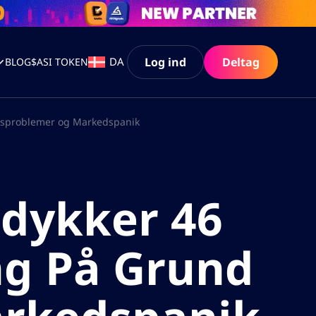
Log ind
Deltag
DA
BLOG
$ASI TOKEN
lidsproblemer og Markedspanik
tdykker 46
ng På Grund