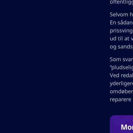
offentlig
Selvom h
En sådan 
prissving
ud til at
og sandsy
Som svar
“pludseli
Ved redak
yderliger
omdøber 
reparere