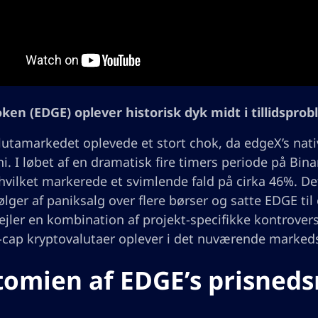
ken (EDGE) oplever historisk dyk midt i tillidspr
lutamarkedet oplevede et stort chok, da edgeX’s nati
ni. I løbet af en dramatisk fire timers periode på Bin
hvilket markerede et svimlende fald på cirka 46%. D
lger af paniksalg over flere børser og satte EDGE til
ejler en kombination af projekt-specifikke kontrovers
cap kryptovalutaer oplever i det nuværende markeds
omien af EDGE’s prisned