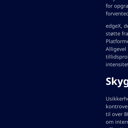
for opgr
forvented
edgeX, d
støtte fr
Platform
Alligevel
tillidsp
intensite
Skyg
Usikkerh
kontrover
til over 
om intern