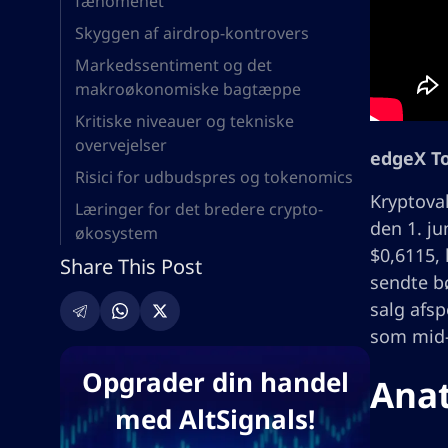
fænomenet
Skyggen af airdrop-kontrovers
Markedssentiment og det
makroøkonomiske bagtæppe
Kritiske niveauer og tekniske
overvejelser
edgeX To
Risici for udbudspres og tokenomics
Kryptova
Læringer for det bredere crypto-
den 1. ju
økosystem
$0,6115, 
Share This Post
sendte bø
salg afsp
som mid-
Opgrader din handel
Anat
med AltSignals!