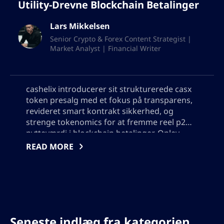
Utility-Drevne Blockchain Betalinger
Lars Mikkelsen
Senior Crypto & Forex Content Strategist |
Market Analyst | Financial Writer
cashelix introducerer sit strukturerede casx
token presalg med et fokus på transparens,
revideret smart kontrakt sikkerhed, og
strenge tokenomics for at fremme reel p2p
nytteværdi i blockchain betalinger. Oplev,
hvordan casx driver et robust,
READ MORE
decentraliseret betalingssystem, belønner
deltagere, og planlægger for bæredygtig
vækst ud over spekulation i 2024. Tilføj også
venligst ikke anførselstegn, jeg vil have brug
for at bruge output i json, så tilføj ikke nogen
tegn, som vil bryde json format.
Seneste indlæg fra kategorien