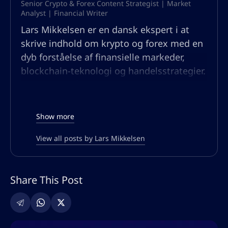
Senior Crypto & Forex Content Strategist | Market
Analyst | Financial Writer
Lars Mikkelsen er en dansk ekspert i at
skrive indhold om krypto og forex med en
dyb forståelse af finansielle markeder,
blockchain-teknologi og handelsstrategier.
Med mange års erfaring inden for
markedsanalyse og indholdsskabelse
specialiserer Lars sig i at skrive
Show more
indsigtsfulde, datadrevne artikler, der
uddanner og engagerer handlende på alle
View all posts by Lars Mikkelsen
niveauer. Hans ekspertise spænder over
kryptovalutainvesteringer, forex-
Share This Post
handelsstrategier, DeFi, NFT’er og nye
finansielle teknologier.
Som en tankeleder inden for området