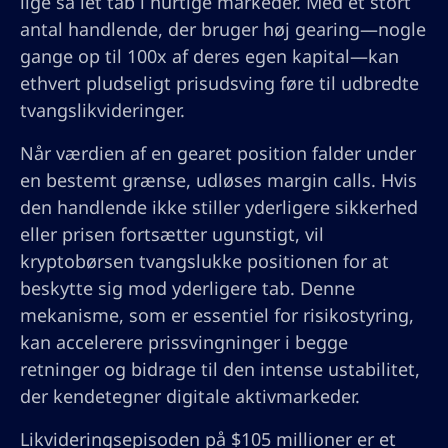
lige så let tab i hurtige markeder. Med et stort
antal handlende, der bruger høj gearing—nogle
gange op til 100x af deres egen kapital—kan
ethvert pludseligt prisudsving føre til udbredte
tvangslikvideringer.
Når værdien af en gearet position falder under
en bestemt grænse, udløses margin calls. Hvis
den handlende ikke stiller yderligere sikkerhed
eller prisen fortsætter ugunstigt, vil
kryptobørsen tvangslukke positionen for at
beskytte sig mod yderligere tab. Denne
mekanisme, som er essentiel for risikostyring,
kan accelerere prissvingninger i begge
retninger og bidrage til den intense ustabilitet,
der kendetegner digitale aktivmarkeder.
Likvideringsepisoden på $105 millioner er et