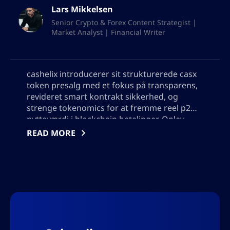
Lars Mikkelsen
Senior Crypto & Forex Content Strategist |
Market Analyst | Financial Writer
cashelix introducerer sit strukturerede casx
token presalg med et fokus på transparens,
revideret smart kontrakt sikkerhed, og
strenge tokenomics for at fremme reel p2p
nytteværdi i blockchain betalinger. Oplev,
hvordan casx driver et robust,
READ MORE
decentraliseret betalingssystem, belønner
deltagere, og planlægger for bæredygtig
vækst ud over spekulation i 2024. Tilføj også
venligst ikke anførselstegn, jeg vil have brug
for at bruge output i json, så tilføj ikke nogen
tegn, som vil bryde json format.