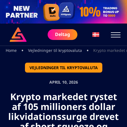
Deltag
•
•
Home
Vejledninger til kryptovaluta
Krypto markedet ry
VEJLEDNINGER TIL KRYPTOVALUTA
APRIL 10, 2026
Krypto markedet rystet
af 105 millioners dollar
likvidationssurge drevet
af short squeeze og