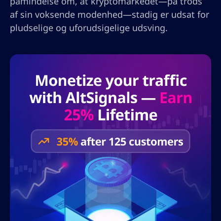
påmindelse om, at kryptomarkedet—på trods
af sin voksende modenhed—stadig er udsat for
pludselige og uforudsigelige udsving.