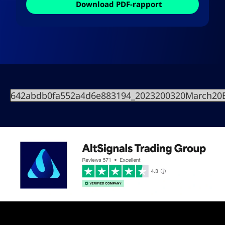
Download PDF-rapport
642abdb0fa552a4d6e883194_2023200320March20B