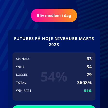
Bliv medlem i dag
FUTURES PÅ HØJE NIVEAUER MARTS
2023
63
SIGNALS
34
WINS
54%
29
LOSSES
3608%
TOTAL
54%
WIN RATE