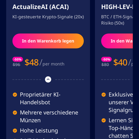
ActualizeAI (ACAI)
HIGH-LEV-F
KI-gesteuerte Krypto-Signale (20x)
BTC / ETH-Signal
Risiko (50x)
In den Warenkorb legen
In den Ware
$
48
/
$
40
/
-50%
-50%
per month
per
$96
$80
Proprietärer KI-
Exklusiver
Handelsbot
unserer VIP
Signalgrup
Mehrere verschiedene
Münzen
Lernen Sie
Top-Händle
Hohe Leistung
chatten Sie