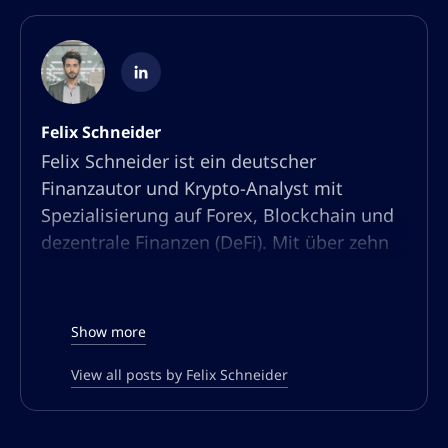
Felix Schneider
Felix Schneider ist ein deutscher
Finanzautor und Krypto-Analyst mit
Spezialisierung auf Forex, Blockchain und
dezentrale Finanzen (DeFi). Mit über zehn
Jahren Erfahrung in Marktanalyse und
Content-Erstellung hat er sich als
anerkannter Experte in der Trading- und
Show more
Krypto-Community etabliert.
View all posts by Felix Schneider
Seine Stärke liegt darin, komplexe
Finanzthemen verständlich und
datenbasiert aufzubereiten. Ob es um