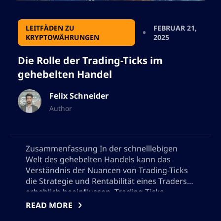
LEITFÄDEN ZU
FEBRUAR 21,
KRYPTOWÄHRUNGEN
2025
Die Rolle der Trading-Ticks im
gehebelten Handel
Felix Schneider
Author
Zusammenfassung In der schnelllebigen
Welt des gehebelten Handels kann das
Verständnis der Nuancen von Trading-Ticks
die Strategie und Rentabilität eines Traders
erheblich beeinflussen. Trading-Ticks
repräsentieren die kleinste mögliche
READ MORE
Kursbewegung eines Handelsinstruments,