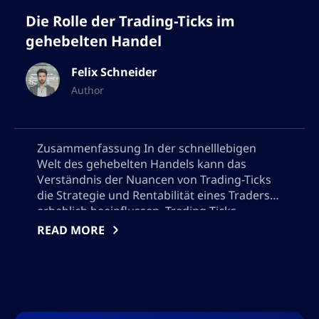
Die Rolle der Trading-Ticks im
gehebelten Handel
Felix Schneider
Author
Zusammenfassung In der schnelllebigen
Welt des gehebelten Handels kann das
Verständnis der Nuancen von Trading-Ticks
die Strategie und Rentabilität eines Traders
erheblich beeinflussen. Trading-Ticks
repräsentieren die kleinste mögliche
READ MORE
Kursbewegung eines Handelsinstruments,
und das Beherrschen ihrer Auswirkungen
kann sowohl für Anfänger als auch
erfahrene Trader spielentscheidend sein.
Durch die effektive Analyse von Trading-Ticks