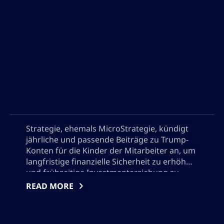
Strategie, ehemals MicroStrategie, kündigt
jährliche und passende Beiträge zu Trump-
Konten für die Kinder der Mitarbeiter an, um
langfristige finanzielle Sicherheit zu erhöhen
und frühzeitige Investmenterziehung zu
fördern. Dieser wegweisende Vorteil
READ MORE
unterstützt bundesweite Bemühungen,
Generationenvermögen zu fördern und
positioniert Strategie als Führer in der