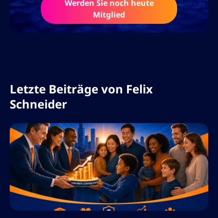
sein Wissen durch Online-Kurse, Podcasts
Werden Sie noch heute
Mitglied
und interaktive Webinare. Mit seiner
Leidenschaft für Finanzbildung und
Blockchain-Innovationen prägt er aktiv die
Art und Weise, wie Trader an die Märkte
herangehen.
Letzte Beiträge von
Felix
Schneider