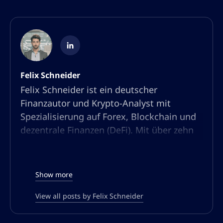
Felix Schneider
Felix Schneider ist ein deutscher
Finanzautor und Krypto-Analyst mit
Spezialisierung auf Forex, Blockchain und
dezentrale Finanzen (DeFi). Mit über zehn
Jahren Erfahrung in Marktanalyse und
Content-Erstellung hat er sich als
anerkannter Experte in der Trading- und
Show more
Krypto-Community etabliert.
View all posts by Felix Schneider
Seine Stärke liegt darin, komplexe
Finanzthemen verständlich und