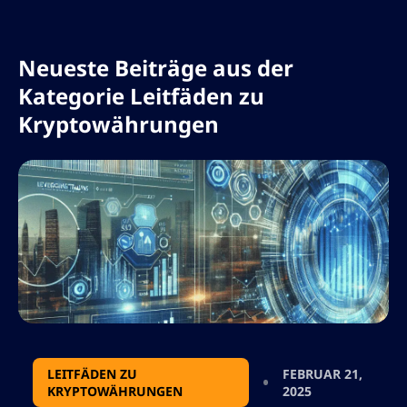
betrieblichen finanziellen Gesundheit, neben
großen Branchenpartnern, während das
Programm auf die endgültige behördliche
Neueste Beiträge aus der
Genehmigung wartet.
Kategorie Leitfäden zu
Kryptowährungen
LEITFÄDEN ZU
FEBRUAR 21,
KRYPTOWÄHRUNGEN
2025