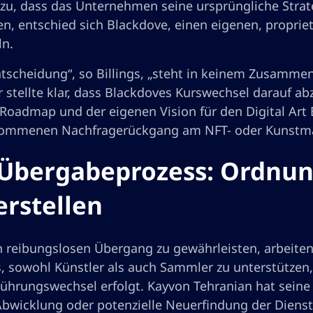
azu, dass das Unternehmen seine ursprüngliche Strate
en, entschied sich Blackdove, einen eigenen, proprie
ln.
ntscheidung“, so Billings, „steht in keinem Zusamme
r stellte klar, dass Blackdoves Kurswechsel darauf a
Roadmap und der eigenen Vision für den Digital Art B
mmenen Nachfragerückgang am NFT- oder Kunstmar
Übergabeprozess: Ordnun
erstellen
 reibungslosen Übergang zu gewährleisten, arbeit
es, sowohl Künstler als auch Sammler zu unterstützen,
Führungswechsel erfolgt. Kayvon Tehranian hat sei
Abwicklung oder potenzielle Neuerfindung der Diens