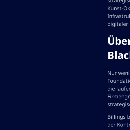
strategi
Kunst-Ök
Infrastr
digitaler
Übe
Blac
Nur weni
Foundatio
die laufe
Firmengr
strategi
Billings
der Kont