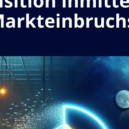
sition inmitt
arkteinbruch