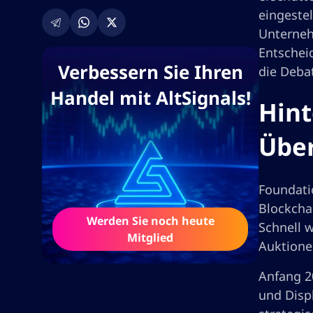
eingeste
Unternehm
Entschei
Verbessern Sie Ihren
die Debat
Handel mit AltSignals!
Hint
Übe
Foundati
Blockcha
Werden Sie noch heute
Schnell 
Mitglied
Auktione
Anfang 2
und Disp