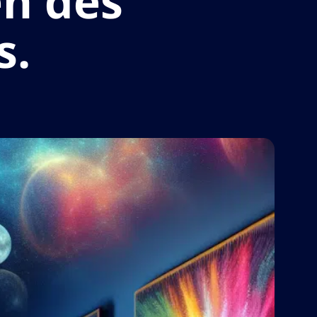
en des
s.