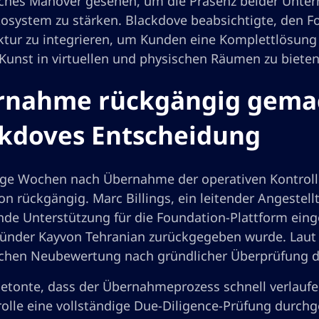
sches Manöver gesehen, um die Präsenz beider Unter
osystem zu stärken. Blackdove beabsichtigte, den F
uktur zu integrieren, um Kunden eine Komplettlösung
 Kunst in virtuellen und physischen Räumen zu bieten
rnahme rückgängig gemac
kdoves Entscheidung
ge Wochen nach Übernahme der operativen Kontrol
n rückgängig. Marc Billings, ein leitender Angestellt
nde Unterstützung für die Foundation-Plattform eing
ünder Kayvon Tehranian zurückgegeben wurde. Laut Bil
schen Neubewertung nach gründlicher Überprüfung d
 betonte, dass der Übernahmeprozess schnell verlau
rolle eine vollständige Due-Diligence-Prüfung durc