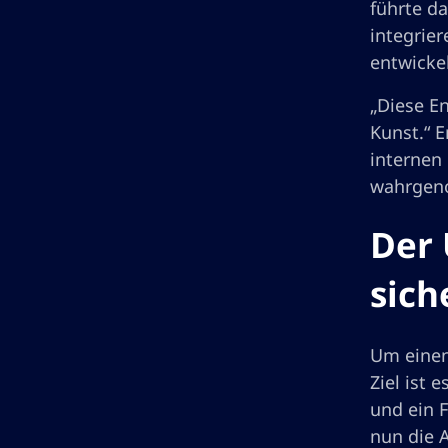
führte d
integrier
entwicke
„Diese E
Kunst.“ E
internen 
wahrgeno
Der 
sich
Um einen
Ziel ist 
und ein 
nun die 