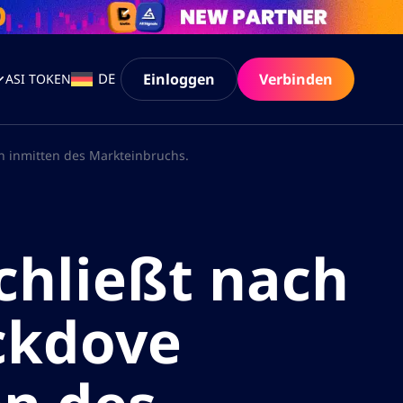
Einloggen
Verbinden
DE
ASI TOKEN
n inmitten des Markteinbruchs.
chließt nach
ckdove