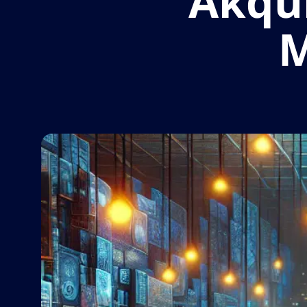
Akqui
M