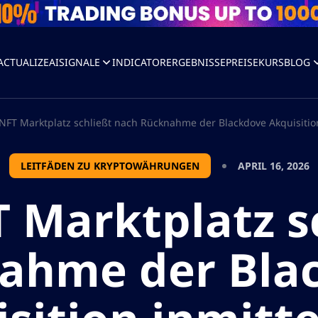
ACTUALIZEAI
SIGNALE
INDICATOR
ERGEBNISSE
PREISE
KURS
BLOG
 NFT Marktplatz schließt nach Rücknahme der Blackdove Akquisitio
LEITFÄDEN ZU KRYPTOWÄHRUNGEN
APRIL 16, 2026
T Marktplatz s
ahme der Bla