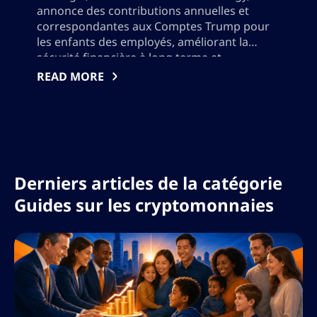
annonce des contributions annuelles et
correspondantes aux Comptes Trump pour
les enfants des employés, améliorant la
sécurité financière à long terme et
promouvant l’éducation aux investissements
READ MORE
précoces. Cette prestation innovante
soutient les efforts fédéraux pour favoriser
la richesse intergénérationnelle et positionne
Stratégie en tant que leader dans le bien-être
financier d’entreprise, aux côtés de grands
partenaires de l’industrie, alors que le
Derniers articles de la catégorie
programme attend l’approbation
réglementaire finale.
Guides sur les cryptomonnaies