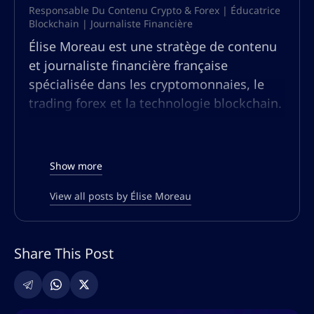
Responsable Du Contenu Crypto & Forex | Éducatrice
Blockchain | Journaliste Financière
Élise Moreau est une stratège de contenu
et journaliste financière française
spécialisée dans les cryptomonnaies, le
trading forex et la technologie blockchain.
Forte de plus de dix ans d’expérience en
recherche financière et journalisme, elle a
analysé les tendances du marché, rédigé
Show more
des rapports approfondis et éduqué les
traders sur l’évolution des actifs
View all posts by Élise Moreau
numériques.
Reconnue pour sa capacité à simplifier des
Share This Post
concepts financiers complexes, Élise a
couvert les principales avancées du Web3,
de la finance décentralisée (DeFi) et du