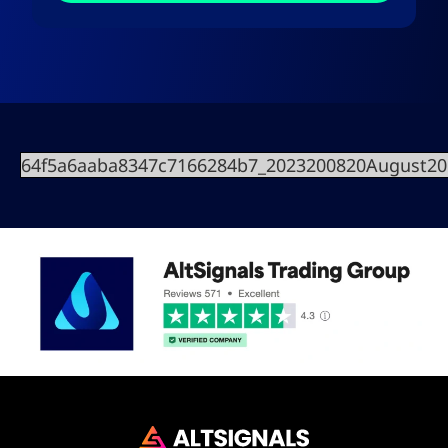
64f5a6aaba8347c7166284b7_2023200820August20