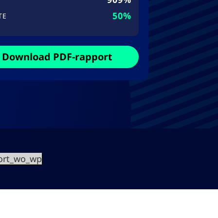
50%
TE
Download PDF-rapport
ort_wo_wp