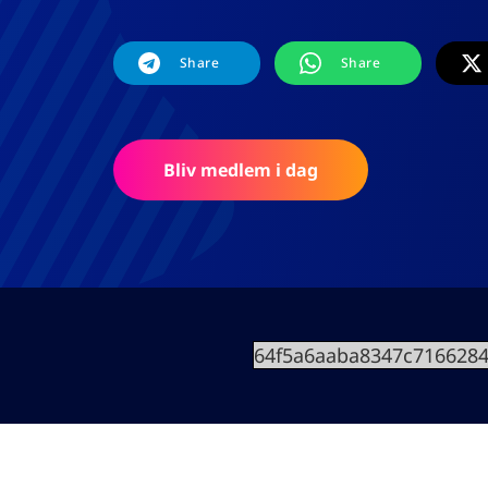
Share
Share
Bliv medlem i dag
64f5a6aaba8347c716628