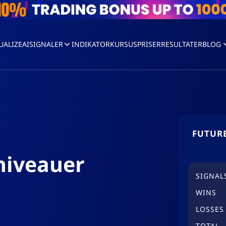
UALIZEAI
SIGNALER
INDIKATOR
KURSUS
PRISER
RESULTATER
BLOG
FUTURE
niveauer
SIGNAL
WINS
LOSSES
TOTAL