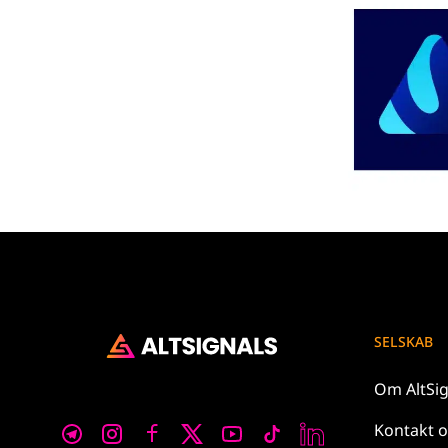
SELSKAB
Om
AltSi
Kontakt 