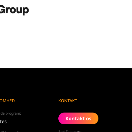
SOMHED
KONTAKT
rede program:
Kontakt os
ates
Støt Telegram: