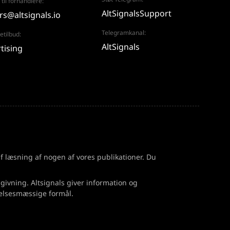
 til forhandlere:
AltSignalsSupport
rs@altsignals.io
Telegramkanal:
tilbud:
AltSignals
tising
 af læsning af nogen af vores publikationer. Du
dgivning. Altsignals giver information og
nelsesmæssige formål.