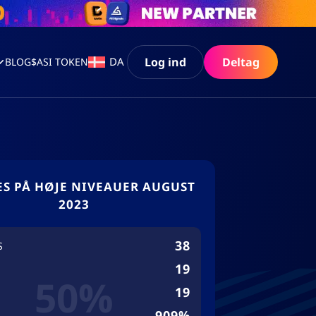
Log ind
Deltag
DA
BLOG
$ASI TOKEN
S PÅ HØJE NIVEAUER AUGUST
2023
38
S
19
50%
19
909%