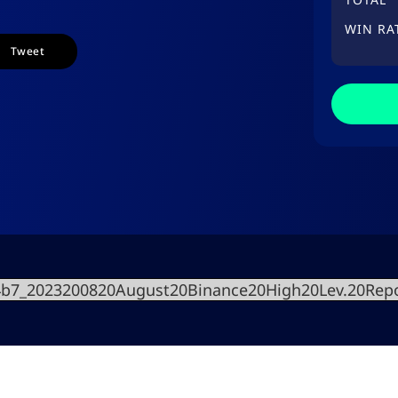
WIN RA
Tweet
4b7_2023200820August20Binance20High20Lev.20Rep