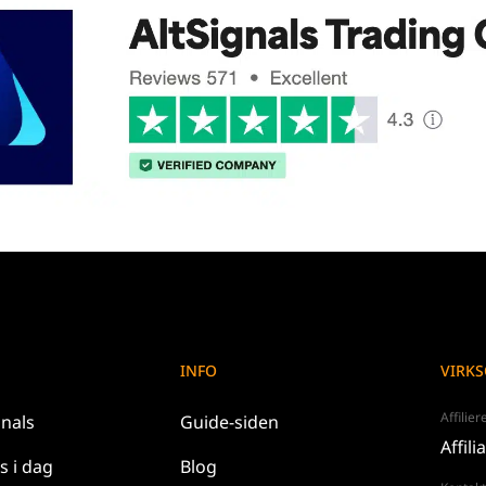
INFO
VIRK
Affilie
gnals
Guide-siden
Affili
os
i dag
Blog