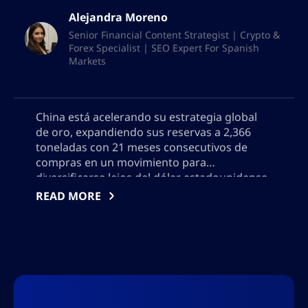
Alejandra Moreno
Senior Financial Content Strategist | Crypto &
Forex Specialist | SEO Expert For Spanish
Markets
China está acelerando su estrategia global
de oro, expandiendo sus reservas a 2,366
toneladas con 21 meses consecutivos de
compras en un movimiento para
diversificarse lejos del dólar estadounidense
e impulsar la resiliencia económica. Explora
READ MORE
los motivos de China, el papel emergente de
Hong Kong en la negociación de oro y el
impacto global de la creciente influencia de
China en los mercados de oro, la gestión de
reservas y el poder geopolítico. Por favor, no
agregue ninguna comilla, necesitaré usar el
resultado en json, así que no agregue ningún