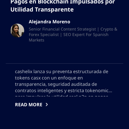
Pagos en Blockchain Impulsados por
Utilidad Transparente
Alejandra Moreno
Senior Financial Content Strategist | Crypto &
Forex Specialist | SEO Expert For Spanish
Markets
cashelix lanza su preventa estructurada de
tokens casx con un enfoque en
transparencia, seguridad auditada de
contratos inteligentes y estricta tokenomics
para impulsar la utilidad real p2p en pagos
blockchain. Descubre cómo casx alimenta un
READ MORE
robusto ecosistema de pagos
descentralizado, recompensa a los
participantes y planea un crecimiento
sostenible más allá de la especulación en