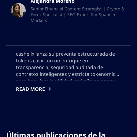
Alejandra Moreno
Senior Financial Content Strategist | Crypto &
Forex Specialist | SEO Expert For Spanish
Markets
cashelix lanza su preventa estructurada de
tokens casx con un enfoque en
transparencia, seguridad auditada de
contratos inteligentes y estricta tokenomics
para impulsar la utilidad real p2p en pagos
blockchain. Descubre cómo casx alimenta un
READ MORE
robusto ecosistema de pagos
descentralizado, recompensa a los
participantes y planea un crecimiento
sostenible más allá de la especulación en
2024. Por favor, no agregue ninguna comilla,
necesitaré usar el resultado en formato json,
Últimas publicaciones de la
así que no agregue ningún carácter que