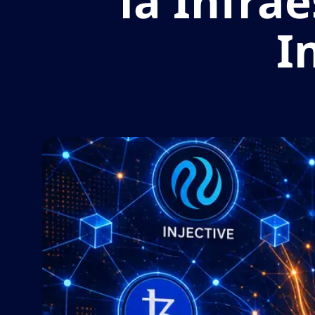
la Infra
I