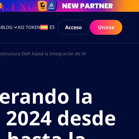
Acceso
Unirse
ES
S
BLOG
ASI TOKEN
estructura DeFi hasta la Integración de IA
derando la
 2024 desde