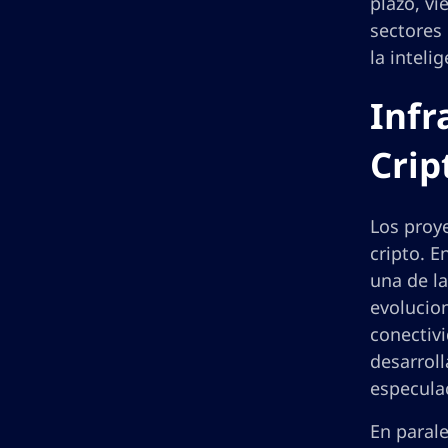
plazo, vi
sectores 
la inteli
Infr
Crip
Los proy
cripto. E
una de l
evolucio
conectivi
desarrol
especulac
En parale