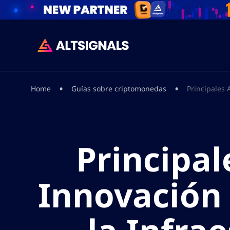
•
•
Home
Guías sobre criptomonedas
Principales 
Principal
Innovación