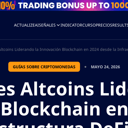
ACTUALIZEAI
SEÑALES
INDICATOR
CURSO
PRECIOS
RESULT
Altcoins Liderando la Innovación Blockchain en 2024 desde la Infra
GUÍAS SOBRE CRIPTOMONEDAS
MAYO 24, 2026
es Altcoins Li
 Blockchain en