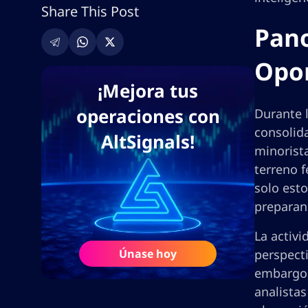
Share This Post
Pano
Opo
¡Mejora tus
operaciones con
Durante 
consolida
AltSignals!
minorist
terreno f
solo est
preparan
La activi
Únase hoy
perspect
embargo,
analista