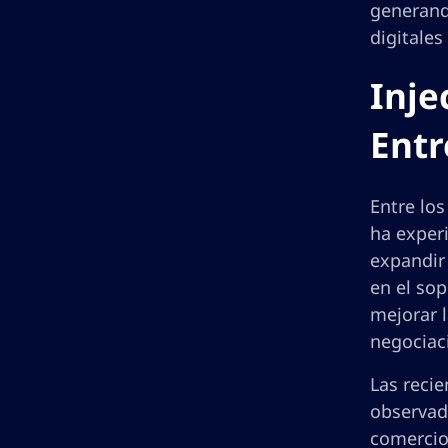
generand
digitales
Inje
Entr
Entre los
ha experi
expandir
en el sop
mejorar l
negociac
Las reci
observad
comercio 