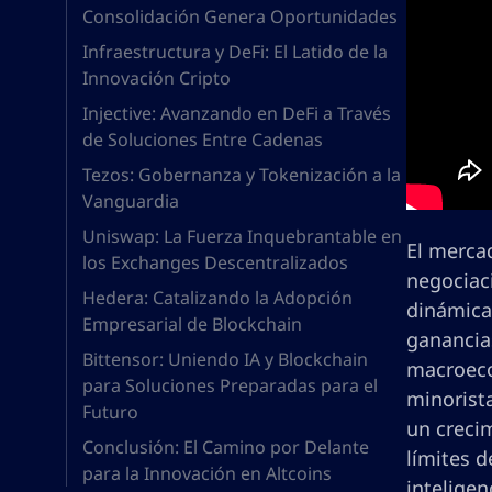
Consolidación Genera Oportunidades
Infraestructura y DeFi: El Latido de la
Innovación Cripto
Injective: Avanzando en DeFi a Través
de Soluciones Entre Cadenas
Tezos: Gobernanza y Tokenización a la
Vanguardia
Uniswap: La Fuerza Inquebrantable en
El merca
los Exchanges Descentralizados
negociac
Hedera: Catalizando la Adopción
dinámica
Empresarial de Blockchain
ganancia
Bittensor: Uniendo IA y Blockchain
macroeco
para Soluciones Preparadas para el
minorista
Futuro
un creci
Conclusión: El Camino por Delante
límites d
para la Innovación en Altcoins
inteligen