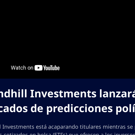
dhill Investments lanzar
ados de predicciones polí
l Investments está acaparando titulares mientras se
s cotizados en bolsa (ETFs) que ofrecen a los invers