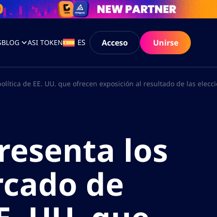
Acceso
Unirse
ES
S
BLOG
ASI TOKEN
ítica de EE. UU. que ofrecen exposición al resultado de las elecci
resenta los
rcado de