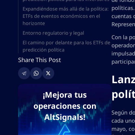
políticas
Expandiéndose más allá de la política:
cuentas d
ETFs de eventos económicos en el
horizonte
Represen
Entorno regulatorio y legal
Con la p
El camino por delante para los ETFs de
operador
predicción política
impulsad
Share This Post
participa
Lanz
polí
¡Mejora tus
operaciones con
Según do
AltSignals!
cada uno 
mayo, coi