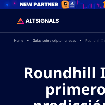
•
•
Home
Guías sobre criptomonedas
Roundhill In
Roundhill 
primero