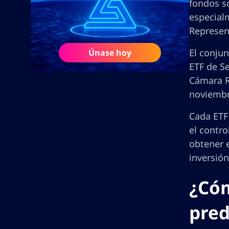
fondos s
especialm
Represen
El conju
Únase hoy
ETF de S
Cámara R
noviembre
Cada ETF
el contr
obtener e
inversión
¿Cóm
pred