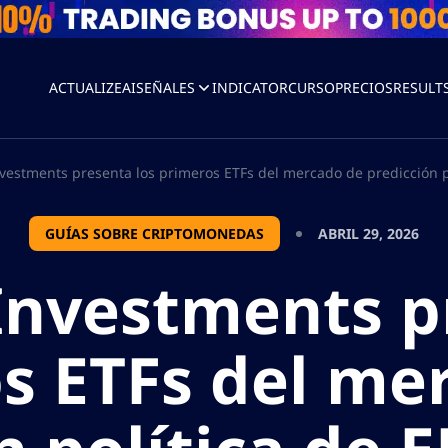
ACTUALIZEAI
SEÑALES
INDICATOR
CURSO
PRECIOS
RESULT
vestments presenta los primeros ETFs del mercado de predicción pol
GUÍAS SOBRE CRIPTOMONEDAS
ABRIL 29, 2026
Investments p
s ETFs del me