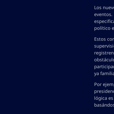
Los nuev
eventos. 
especific
político 
Estos con
supervisi
registre
obstácul
participa
ya famili
Por ejem
presidenc
lógica es
basándose