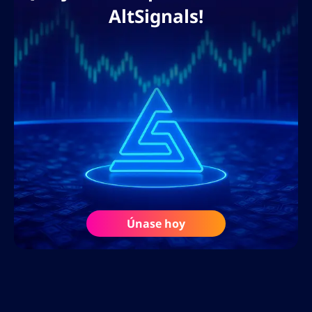
AltSignals!
Únase hoy