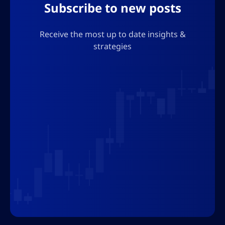
Subscribe to new posts
información sobre el movimiento de Binance
para liderar la implementación de sanciones
de la industria.
Receive the most up to date insights &
strategies