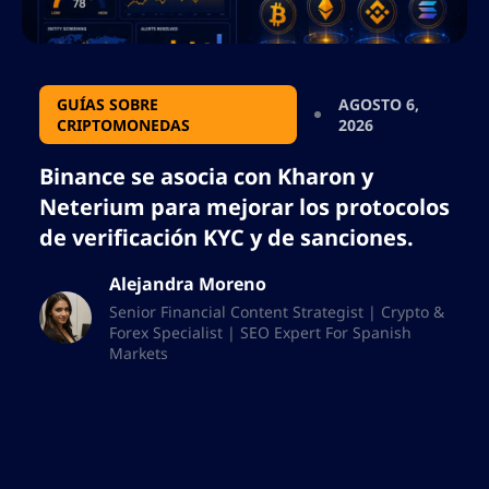
GUÍAS SOBRE
AGOSTO 6,
CRIPTOMONEDAS
2026
Binance se asocia con Kharon y
Neterium para mejorar los protocolos
de verificación KYC y de sanciones.
Alejandra Moreno
Senior Financial Content Strategist | Crypto &
Forex Specialist | SEO Expert For Spanish
Markets