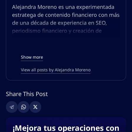
Alejandra Moreno es una experimentada
estratega de contenido financiero con más
de una década de experiencia en SEO,
periodismo financiero y creación de
contenidos. Especializada en
criptomonedas y forex, Alejandra tiene un
profundo conocimiento del mercado
Show more
financiero de habla hispana y un historial
de creación de contenido atractivo que
View all posts by Alejandra Moreno
genera tráfico y educa a las audiencias. Su
pasión es desmitificar temas financieros
Share This Post
complejos y hacerlos accesibles para un
público amplio.
¡Mejora tus operaciones con