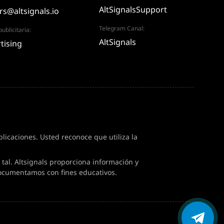
AltSignalsSupport
rs@altsignals.io
Telegram Canal:
ublicitaria:
AltSignals
tising
icaciones. Usted reconoce que utiliza la
tal. Altsignals proporciona información y
ocumentamos con fines educativos.