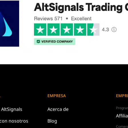
A
EMPRESA
EMPR
Program
e
AltSignals
Acerca de
Affili
 con
nosotros
Blog
Comerc