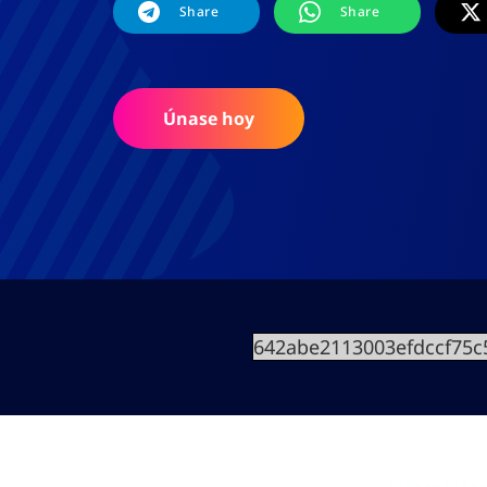
Share
Share
Únase hoy
642abe2113003efdccf75