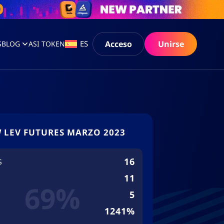
Acceso
Unirse
ES
S
BLOG
ASI TOKEN
 LEV FUTURES MARZO 2023
16
S
11
69%
5
1241%