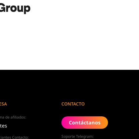
ESA
CONTACTO
a de afiliados:
Contáctanos
ates
Soporte Telegram:
iantes Contacto: