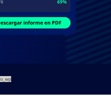
69%
TE
escargar informe en PDF
wo_wp