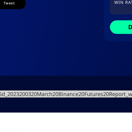
WIN RA
Tweet
D
c5d_2023200320March20Binance20Futures20Report_