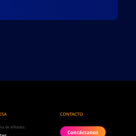
ESA
CONTACTO
a de afiliados:
Contáctanos
ates