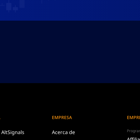
A
EMPRESA
EMPR
Program
e
AltSignals
Acerca de
Affili