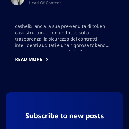
Head Of Content
cashelix lancia la sua pre-vendita di token
casx strutturati con un focus sulla
trasparenza, la sicurezza dei contratti
intelligenti auditati e una rigorosa tokenomia
per guidare una reale utilità p2p nei
pagamenti blockchain. Scopri come casx
READ MORE
alimenta un robusto ecosistema di
pagamenti decentralizzato, ricompensa i
partecipanti e pianifica una crescita
sostenibile al di là delle speculazioni nel 2024.
Per favore non aggiungere alcun segno di
virgolettatura, avrò bisogno di utilizzare
l’output in JSON, quindi non aggiungere
nessun carattere che potrebbe interrompere
Subscribe to new posts
il formato JSON.