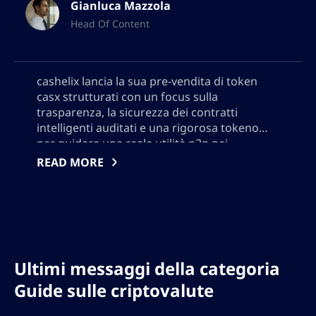
Gianluca Mazzola
Head Of Content
cashelix lancia la sua pre-vendita di token
casx strutturati con un focus sulla
trasparenza, la sicurezza dei contratti
intelligenti auditati e una rigorosa tokenomia
per guidare una reale utilità p2p nei
pagamenti blockchain. Scopri come casx
READ MORE
alimenta un robusto ecosistema di
pagamenti decentralizzato, ricompensa i
partecipanti e pianifica una crescita
sostenibile al di là delle speculazioni nel 2024.
Per favore non aggiungere alcun segno di
virgolettatura, avrò bisogno di utilizzare
Ultimi messaggi della categoria
l’output in JSON, quindi non aggiungere
nessun carattere che potrebbe interrompere
Guide sulle criptovalute
il formato JSON.