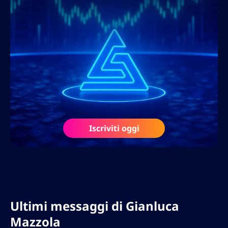
digitale, Gianluca unisce creatività e
capacità analitiche per creare contenuti ad
alta conversione in linea con gli ultimi
aggiornamenti dell’algoritmo di Google.
Parlando fluentemente italiano, inglese e
spagnolo, Gianluca ha ampliato la sua
esperienza in diversi mercati
internazionali, ottimizzando siti web
multilingue e implementando strategie di
Iscriviti oggi
localizzazione che massimizzano la portata
globale.
Ultimi messaggi di
Gianluca
Mazzola