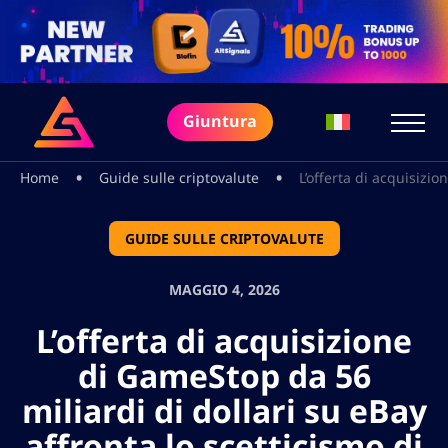
Giuntura
•
•
Home
Guide sulle criptovalute
L’offerta di acquisizio
GUIDE SULLE CRIPTOVALUTE
MAGGIO 4, 2026
L’offerta di acquisizione
di GameStop da 56
miliardi di dollari su eBay
affronta lo scetticismo di