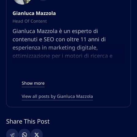
Gianluca Mazzola
Head Of Content
Gianluca Mazzola è un esperto di
contenuti e SEO con oltre 11 anni di
esperienza in marketing digitale,
ottimizzazione per i motori di ricerca e
strategia dei contenuti. Nato e cresciuto in
Abruzzo, Gianluca ha lavorato con marchi
globali, startup e aziende di e-commerce,
Show more
aiutandoli a dominare i risultati di ricerca
e a generare traffico organico attraverso
View all posts by Gianluca Mazzola
strategie di content marketing basate sui
dati.
Share This Post
È specializzato in SEO tecnica,
ottimizzazione on-page, ricerca di parole