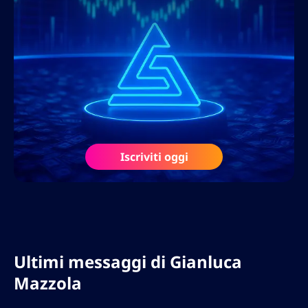
capacità analitiche per creare contenuti ad
alta conversione in linea con gli ultimi
aggiornamenti dell’algoritmo di Google.
Parlando fluentemente italiano, inglese e
spagnolo, Gianluca ha ampliato la sua
esperienza in diversi mercati
internazionali, ottimizzando siti web
multilingue e implementando strategie di
Iscriviti oggi
localizzazione che massimizzano la portata
globale.
Ultimi messaggi di
Gianluca
Mazzola