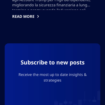
migliorando la sicurezza finanziaria a lungo
termine e promuovendo l’educazione agli
investimenti precoce. Questo beneficio
READ MORE
pionieristico sostiene gli sforzi federali per
favorire la ricchezza generazionale e
posiziona Strategy come leader nel
benessere finanziario aziendale, insieme ai
principali partner del settore, mentre il
programma attende l’approvazione
regolamentare finale.
Subscribe to new posts
Receive the most up to date insights &
strategies