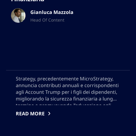
Gianluca Mazzola
Head Of Content
Strategy, precedentemente MicroStrategy,
annuncia contributi annuali e corrispondenti
agli Account Trump per i figli dei dipendenti,
migliorando la sicurezza finanziaria a lungo
termine e promuovendo l’educazione agli
investimenti precoce. Questo beneficio
READ MORE
pionieristico sostiene gli sforzi federali per
favorire la ricchezza generazionale e
posiziona Strategy come leader nel