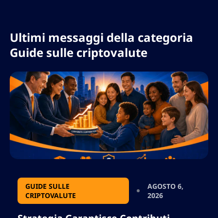
benessere finanziario aziendale, insieme ai
principali partner del settore, mentre il
programma attende l’approvazione
Ultimi messaggi della categoria
regolamentare finale.
Guide sulle criptovalute
GUIDE SULLE
AGOSTO 6,
CRIPTOVALUTE
2026