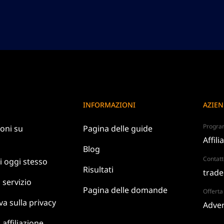
INFORMAZIONI
AZIE
Program
oni su
Pagina delle guide
Affili
Blog
Contatt
i
oggi stesso
Risultati
trade
i
servizio
Pagina delle domande
Offerta 
va
sulla privacy
Adver
 affiliazione