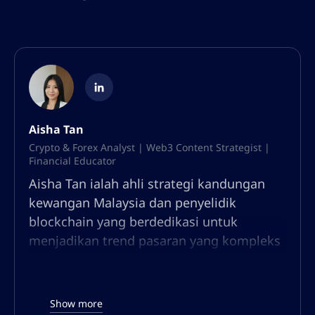
Aisha Tan
Crypto & Forex Analyst | Web3 Content Strategist |
Financial Educator
Aisha Tan ialah ahli strategi kandungan
kewangan Malaysia dan penyelidik
blockchain yang berdedikasi untuk
menjadikan trend pasaran yang kompleks
boleh diakses oleh pedagang dan pelabur.
Dengan latar belakang ekonomi dan
penulisan fintech, dia telah menghabiskan
Show more