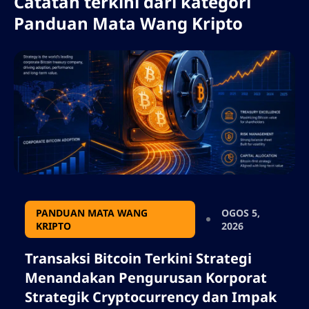
Catatan terkini dari kategori
sentimen pasaran, dan penggabungan aset
digital ke dalam kewangan korporat.
Panduan Mata Wang Kripto
PANDUAN MATA WANG
OGOS 5,
KRIPTO
2026
Transaksi Bitcoin Terkini Strategi
Menandakan Pengurusan Korporat
Strategik Cryptocurrency dan Impak