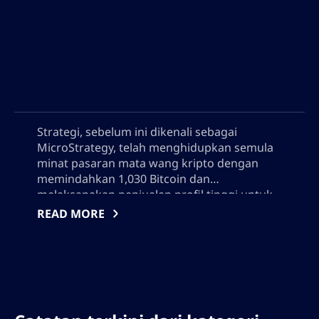
Strategi, sebelum ini dikenali sebagai
MicroStrategy, telah menghidupkan semula
minat pasaran mata wang kripto dengan
memindahkan 1,030 Bitcoin dan
melaksanakan penjualan profil tinggi untuk
menyokong dividen dan pembelian semula
READ MORE
saham. Sebagai pemegang Bitcoin korporat
terbesar di dunia, pendekatan khazanah
yang berubah-ubah Strategi, kenyataan
awam dari Michael Saylor, dan aktiviti on-
chain yang telus memberikan pandangan
utama mengenai pengurusan kripto institusi,