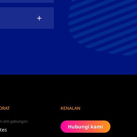
ORAT
KENALAN
m ahli gabungan:
Hubungi kami
ates