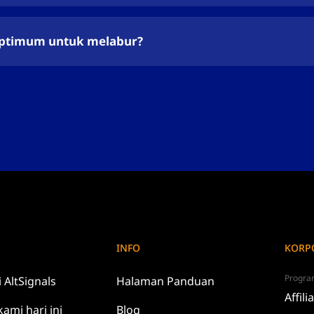
ptimum untuk melabur?
INFO
KORP
Progra
i
AltSignals
Halaman Panduan
Affili
kami
hari ini
Blog