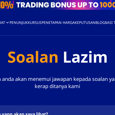
RAT
PENUNJUK
KURSUS
PENETAPAN HARGA
KEPUTUSAN
BLOG
$ASI
Soalan
Lazim
 anda akan menemui jawapan kepada soalan ya
kerap ditanya kami
yang akan saya lihat?