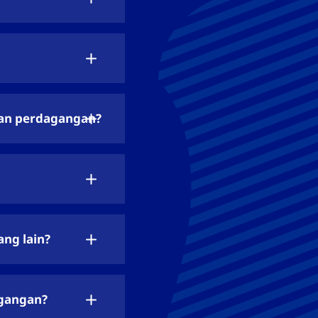
lan perdagangan?
ng lain?
agangan?