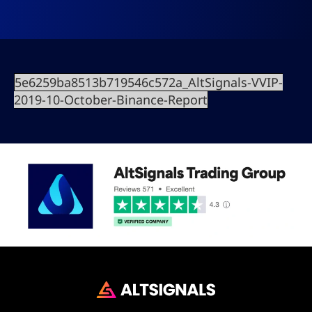
5e6259ba8513b719546c572a_AltSignals-VVIP-
2019-10-October-Binance-Report