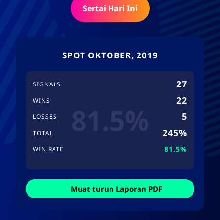
Sertai Hari Ini
SPOT OKTOBER, 2019
27
SIGNALS
22
WINS
81.5%
5
LOSSES
245%
TOTAL
81.5%
WIN RATE
Muat turun Laporan PDF