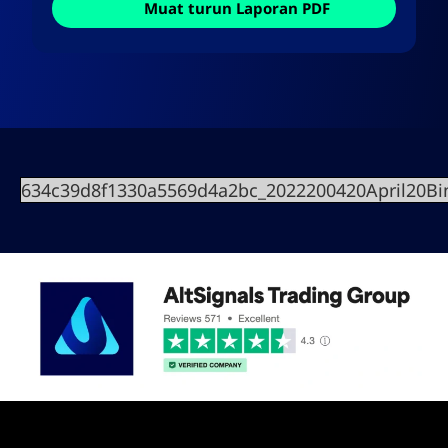
Muat turun Laporan PDF
634c39d8f1330a5569d4a2bc_2022200420April20B