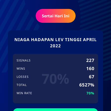
Sertai Hari Ini
NIAGA HADAPAN LEV TINGGI APRIL
2022
227
SIGNALS
160
WINS
70%
67
LOSSES
6527%
TOTAL
70%
WIN RATE