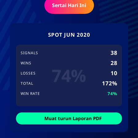
Sertai Hari Ini
SPOT JUN 2020
38
SIGNALS
28
WINS
74%
10
LOSSES
172%
TOTAL
74%
WIN RATE
Muat turun Laporan PDF