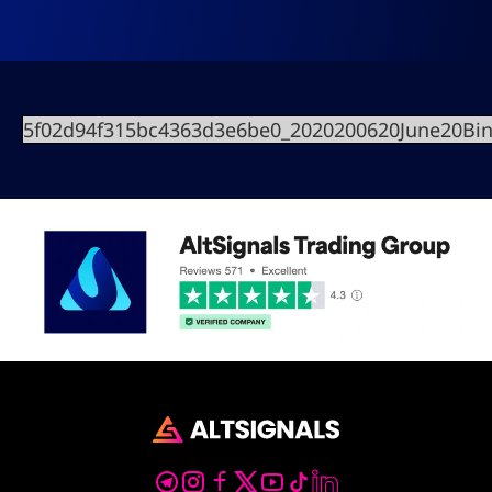
5f02d94f315bc4363d3e6be0_2020200620June20Bi