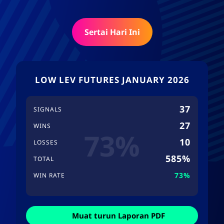
Sertai Hari Ini
LOW LEV FUTURES JANUARY 2026
37
SIGNALS
27
WINS
73%
10
LOSSES
585%
TOTAL
73%
WIN RATE
Muat turun Laporan PDF