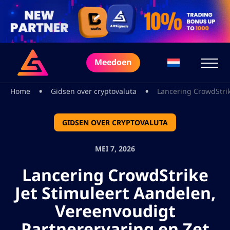
Meedoen
•
•
Home
Gidsen over cryptovaluta
Lancering CrowdStrik
GIDSEN OVER CRYPTOVALUTA
MEI 7, 2026
Lancering CrowdStrike
Jet Stimuleert Aandelen,
Vereenvoudigt
Partnerervaring en Zet