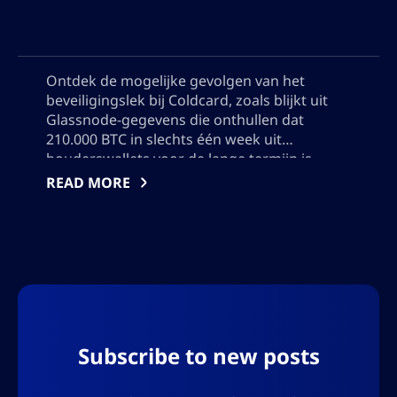
Ontdek de mogelijke gevolgen van het
beveiligingslek bij Coldcard, zoals blijkt uit
Glassnode-gegevens die onthullen dat
210.000 BTC in slechts één week uit
houderswallets voor de lange termijn is
verplaatst. Leer over het belang van deze
READ MORE
grootste daling sinds december 2024, en
overweeg de implicaties die dit mogelijk kan
hebben voor de toekomst van Bitcoin. Voeg
ook geen aanhalingstekens toe, ik moet de
output in json gebruiken, dus voeg geen
tekens toe die het json-formaat zullen
verstoren.
Subscribe to new posts