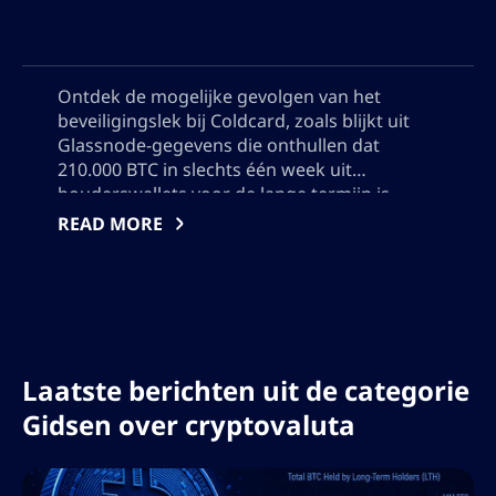
Ontdek de mogelijke gevolgen van het
beveiligingslek bij Coldcard, zoals blijkt uit
Glassnode-gegevens die onthullen dat
210.000 BTC in slechts één week uit
houderswallets voor de lange termijn is
verplaatst. Leer over het belang van deze
READ MORE
grootste daling sinds december 2024, en
overweeg de implicaties die dit mogelijk kan
hebben voor de toekomst van Bitcoin. Voeg
ook geen aanhalingstekens toe, ik moet de
output in json gebruiken, dus voeg geen
tekens toe die het json-formaat zullen
Laatste berichten uit de categorie
verstoren.
Gidsen over cryptovaluta