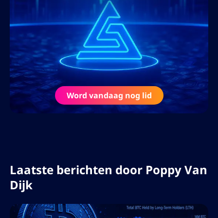
handleidingen en marktanalyses
ontwikkelt voor crypto- en
forexhandelaren. Haar missie is om
handelaren bruikbare inzichten te bieden
om vol vertrouwen weloverwogen
beleggingsbeslissingen te nemen.
Word vandaag nog lid
Naast schrijven is Sophie een
veelgevraagd spreker op financiële
conferenties en deelt ze haar expertise via
podcasts, webinars en gastcolleges.
Laatste berichten door
Poppy Van
Dijk