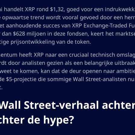
ni handelt XRP rond $1,32, goed voor een indrukwekk
ze opwaartse trend wordt vooral gevoed door een he
het aanhoudende succes van XRP Exchange-Traded Fun
 dan $628 miljoen in deze fondsen, keert het markts
ige prijsontwikkeling van de token.
ntum heeft XRP naar een cruciaal technisch omslag
rdt door analisten gezien als een belangrijke uitbra
weet te komen, kan dat de deur openen naar ambiti
de $5-projectie die sommige Wall Street-analisten nu
.
Wall Street-verhaal achte
chter de hype?