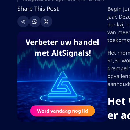
Share This Post
Begin ju
jaar. De
dankzij 
van meer
toekomst
Verbeter uw handel
met AltSignals!
Het mome
$1,50 wo
drempel 
opvallen
aanhoudt
Het 
Word vandaag nog lid
er a