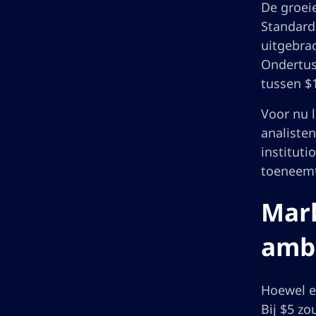
De groeie
Standard
uitgebra
Ondertus
tussen $
Voor nu l
analisten
instituti
toeneemt
Mark
ambi
Hoewel ee
Bij $5 zo