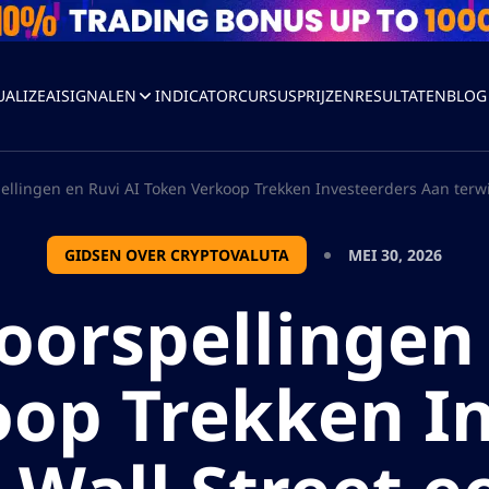
UALIZEAI
SIGNALEN
INDICATOR
CURSUS
PRIJZEN
RESULTATEN
BLOG
pellingen en Ruvi AI Token Verkoop Trekken Investeerders Aan terwi
GIDSEN OVER CRYPTOVALUTA
MEI 30, 2026
oorspellingen
op Trekken I