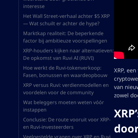
interesse
Het Wall Street-verhaal achter $5 XRP
— Wat schuilt er achter de hype?
Marktkap realiteit: De beperkende
factor bij ambitieuze voorspellingen
XRP-houders kijken naar alternatieven:
De opkomst van Ruvi AI (RUVI)
Hoe werkt de Ruvi-tokenverkoop:
XRP, een
Fasen, bonussen en waardeopbouw
cryptower
XRP versus Ruvi: verdienmodellen en
van nieu
voordelen voor de community
zowel do
Wat beleggers moeten weten vóór
XRP’
instappen
Conclusie: De route vooruit voor XRP-
door
en Ruvi-investeerders
Veelgestelde vragen over XRP en Ruvi