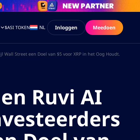
Inloggen
Meedoen
NL
$ASI TOKEN
jl Wall Street een Doel van $5 voor XRP in het Oog Houdt.
 en Ruvi AI
nvesteerders