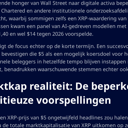
nde honger van Wall Street naar digitale activa beper
 Chartered en andere institutionele onderzoeksafde
cht, waarbij sommigen zelfs een XRP-waardering van 
sen kwam een panel van AI-gedreven modellen met e
1,40 en wel $14 tegen 2026 voorspelde.
igt de focus echter op de korte termijn. Een succes
 bevestigen die $5 als een mogelijk koersdoel voor he
onele beleggers in hetzelfde tempo blijven instappe
, benadrukken waarschuwende stemmen echter ook e
tkap realiteit: De beperk
tieuze voorspellingen
n XRP-prijs van $5 ongetwijfeld headlines zou halen, 
u de totale marktkapitalisatie van XRP uitkomen op zo