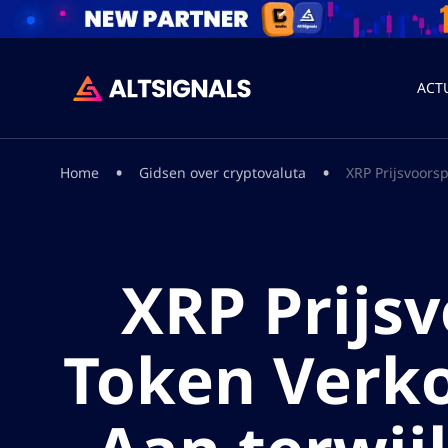
ACT
•
•
Home
Gidsen over cryptovaluta
XRP Prijsvoors
XRP Prijsv
Token Verko