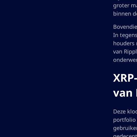
groter m
binnen de
Bovendien
In tegens
houders n
van Ripp
onderwerp
XRP-
van 
Deze klo
portfolio
gebruiker
gedecent