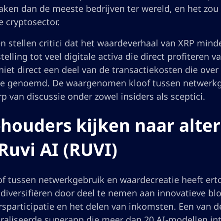
aken dan de meeste bedrijven ter wereld, en het zou
 cryptosector.
 stellen critici dat het waardeverhaal van XRP minder
telling tot veel digitale activa die direct profiteren 
iet direct een deel van de transactiekosten die over
le genoemd. De waargenomen kloof tussen netwerkgro
 van discussie onder zowel insiders als sceptici.
houders kijken naar alte
Ruvi AI (RUVI)
of tussen netwerkgebruik en waardecreatie heeft er
 diversifiëren door deel te nemen aan innovatieve b
sparticipatie en het delen van inkomsten. Een van de
raliseerde superapp die meer dan 20 AI-modellen in