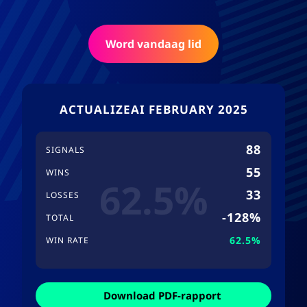
Word vandaag lid
ACTUALIZEAI FEBRUARY 2025
88
SIGNALS
55
WINS
62.5%
33
LOSSES
-128%
TOTAL
62.5%
WIN RATE
Download PDF-rapport