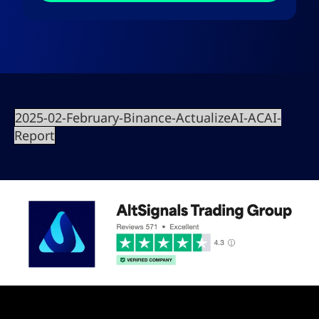
2025-02-February-Binance-ActualizeAI-ACAI-
Report