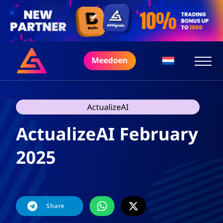
Meedoen
ActualizeAI
ActualizeAI February
2025
Share