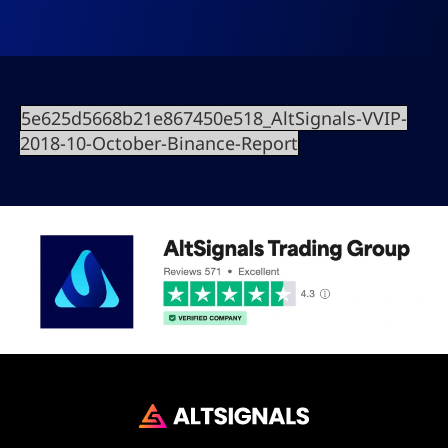
5e625d5668b21e867450e518_AltSignals-VVIP-
2018-10-October-Binance-Report